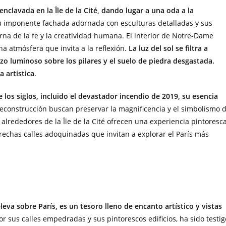
nclavada en la Île de la Cité, dando lugar a una oda a la
 su imponente fachada adornada con esculturas detalladas y sus
erna de la fe y la creatividad humana. El interior de Notre-Dame
una atmósfera que invita a la reflexión.
La luz del sol se filtra a
nzo luminoso sobre los pilares y el suelo de piedra desgastada.
 artística
.
 los siglos, incluido el devastador incendio de 2019, su esencia
 reconstrucción buscan preservar la magnificencia y el simbolismo 
lrededores de la Île de la Cité ofrecen una experiencia pintoresca
trechas calles adoquinadas que invitan a explorar el París más
eva sobre París, es un tesoro lleno de encanto artístico y vistas
or sus calles empedradas y sus pintorescos edificios, ha sido testig