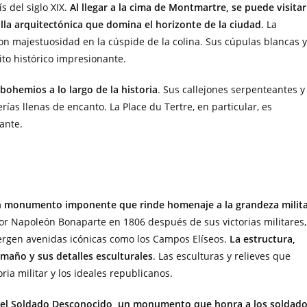
s del siglo XIX.
Al llegar a la cima de Montmartre, se puede visitar
lla arquitectónica que domina el horizonte de la ciudad
. La
on majestuosidad en la cúspide de la colina. Sus cúpulas blancas y
to histórico impresionante.
 bohemios a lo largo de la historia
. Sus callejones serpenteantes y
rías llenas de encanto. La Place du Tertre, en particular, es
ante.
 un monumento imponente que rinde homenaje a la grandeza milit
por Napoleón Bonaparte en 1806 después de sus victorias militares,
vergen avenidas icónicas como los Campos Elíseos.
La estructura,
amaño y sus detalles esculturales
. Las esculturas y relieves que
ia militar y los ideales republicanos.
el Soldado Desconocido, un monumento que honra a los soldad