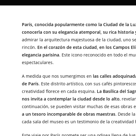
París, conocida popularmente como la Ciudad de la Luz,
conocerla con su elegancia atemporal, su rica historia 
admirar la arquitectura majestuosa de la ciudad, uno 
rincón.
En el corazón de esta ciudad, en los Campos Elí
elegancia parisina
. Este icono reconocido en todo el mun
espectaculares.
A medida que nos sumergimos en
las calles adoquinad
de París
. Este distrito artístico, con sus cafés pintores
creatividad florece en cada esquina.
La Basílica del Sa
nos invita a contemplar la ciudad desde lo alto
, revela
continuación, se pueden visitar muchas de esas obras 
a un tesoro incomparable de obras maestras
. Desde l
cada sala del museo es un testimonio de la creatividad 
Este viaje por París promete ser una odisea llena de lug