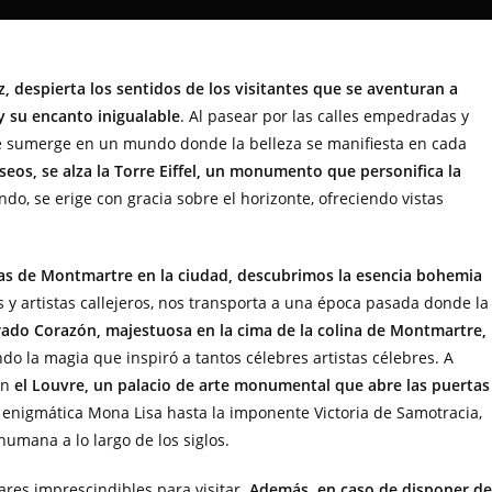
 despierta los sentidos de los visitantes que se aventuran a
y su encanto inigualable
. Al pasear por las calles empedradas y
se sumerge en un mundo donde la belleza se manifiesta en cada
seos, se alza la Torre Eiffel, un monumento que personifica la
do, se erige con gracia sobre el horizonte, ofreciendo vistas
as de Montmartre en la ciudad, descubrimos la esencia bohemia
cos y artistas callejeros, nos transporta a una época pasada donde la
grado Corazón, majestuosa en la cima de la colina de Montmartre,
ndo la magia que inspiró a tantos célebres artistas célebres. A
en
el Louvre, un palacio de arte monumental que abre las puertas
a enigmática Mona Lisa hasta la imponente Victoria de Samotracia,
humana a lo largo de los siglos.
ares imprescindibles para visitar.
Además, en caso de disponer de