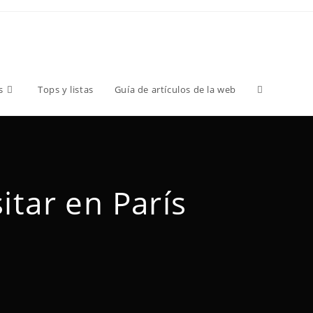
s
Tops y listas
Guía de artículos de la web
itar en París