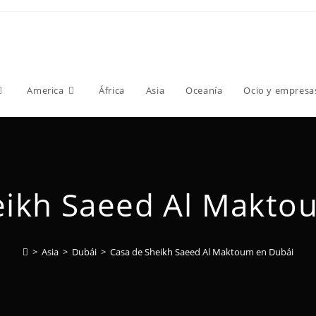
America
África
Asia
Oceanía
Ocio y empresa
eikh Saeed Al Makto
>
Asia
>
Dubái
>
Casa de Sheikh Saeed Al Maktoum en Dubái