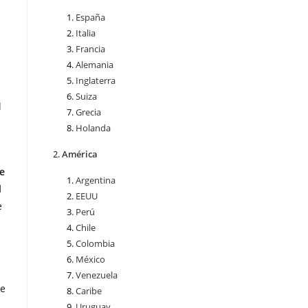
España
Italia
Francia
Alemania
Inglaterra
Suiza
l
Grecia
Holanda
América
e
Argentina
l
EEUU
e
Perú
Chile
Colombia
México
Venezuela
de
Caribe
Uruguay