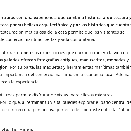
ontrarás con una experiencia que combina historia, arquitectura 
taca por su belleza arquitectónica y por las historias que cuenta
restauración meticulosa de la casa permite que los visitantes se
e comercio marítimo, perlas y vida comunitaria.
scubrirás numerosas exposiciones que narran cómo era la vida en
las galerías ofrecen fotografías antiguas, manuscritos, monedas y
gión
. Por su parte, las maquetas y herramientas marítimas tambié
la importancia del comercio marítimo en la economía local. Además
uecen la experiencia.
 Creek permite disfrutar de vistas maravillosas mientras
or lo que, al terminar tu visita, puedes explorar el patio central d
que ofrecen una perspectiva perfecta del contraste entre la Dubái
 de la casa