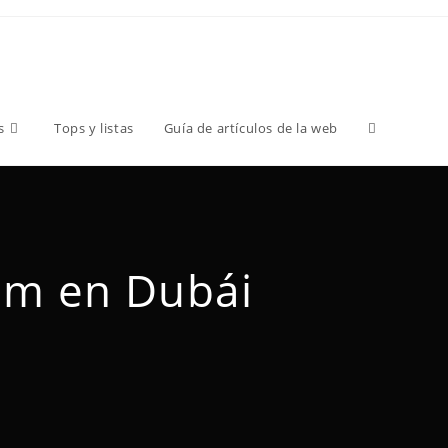
s
Tops y listas
Guía de artículos de la web
um en Dubái