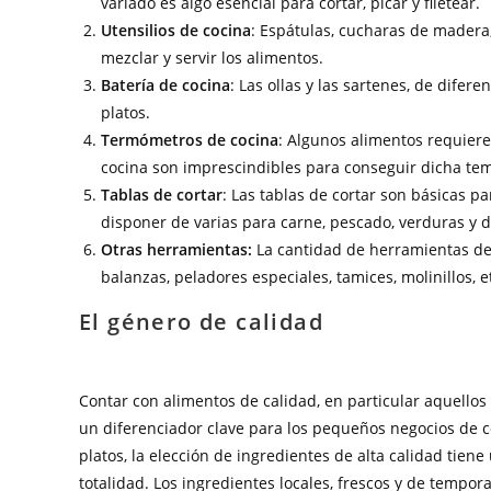
variado es algo esencial para cortar, picar y filetear.
Utensilios de cocina
: Espátulas, cucharas de madera, 
mezclar y servir los alimentos.
Batería de cocina
: Las ollas y las sartenes, de difer
platos.
Termómetros de cocina
: Algunos alimentos requier
cocina son imprescindibles para conseguir dicha te
Tablas de cortar
: Las tablas de cortar son básicas p
disponer de varias para carne, pescado, verduras y 
Otras herramientas:
La cantidad de herramientas de 
balanzas, peladores especiales, tamices, molinillos, e
El género de calidad
Contar con alimentos de calidad, en particular aquello
un diferenciador clave para los pequeños negocios de co
platos, la elección de ingredientes de alta calidad tie
totalidad. Los ingredientes locales, frescos y de tempor