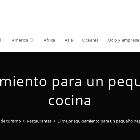
America
África
Asia
Oceanía
Ocio y empresa
amiento para un peq
cocina
 de turismo
>
Restaurantes
>
El mejor equipamiento para un pequeño neg