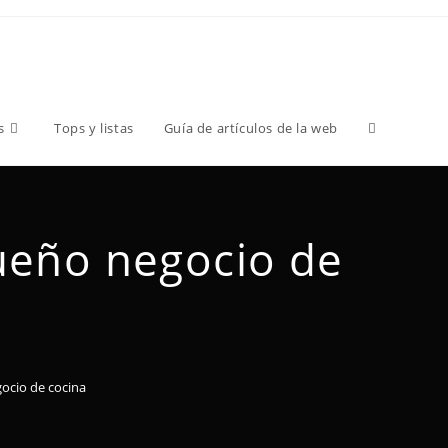
s
Tops y listas
Guía de artículos de la web
ueño negocio de
ocio de cocina