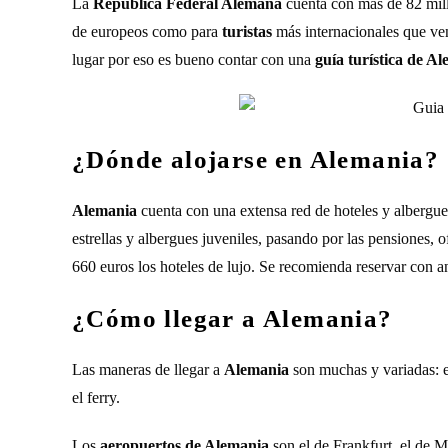
La
República Federal Alemana
cuenta con más de 82 millo
de europeos como para
turistas
más internacionales que v
lugar por eso es bueno contar con una
guía turística de A
¿Dónde alojarse en Alemania?
Alemania
cuenta con una extensa red de hoteles y albergues,
estrellas y albergues juveniles, pasando por las pensiones, o
660 euros los hoteles de lujo. Se recomienda reservar con an
¿Cómo llegar a Alemania?
Las maneras de llegar a
Alemania
son muchas y variadas: el
el ferry.
Los
aeropuertos de Alemania
son el de Frankfurt, el de 