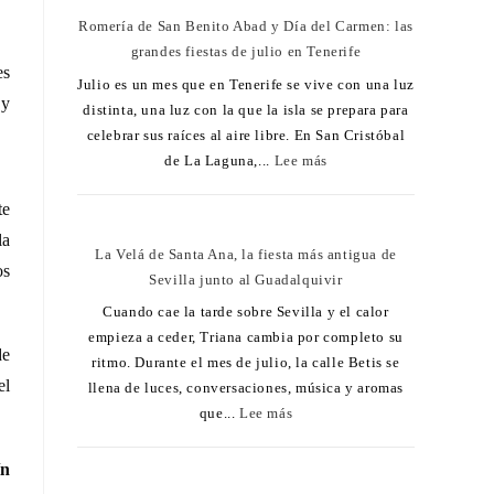
Romería de San Benito Abad y Día del Carmen: las
grandes fiestas de julio en Tenerife
es
Julio es un mes que en Tenerife se vive con una luz
 y
distinta, una luz con la que la isla se prepara para
celebrar sus raíces al aire libre. En San Cristóbal
de La Laguna,...
Lee más
te
la
La Velá de Santa Ana, la fiesta más antigua de
os
Sevilla junto al Guadalquivir
Cuando cae la tarde sobre Sevilla y el calor
empieza a ceder, Triana cambia por completo su
de
ritmo. Durante el mes de julio, la calle Betis se
el
llena de luces, conversaciones, música y aromas
que...
Lee más
ín