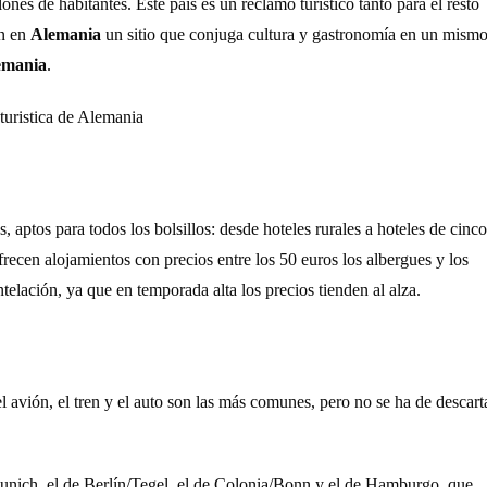
nes de habitantes. Este país es un reclamo turístico tanto para el resto
en en
Alemania
un sitio que conjuga cultura y gastronomía en un mism
lemania
.
 aptos para todos los bolsillos: desde hoteles rurales a hoteles de cinco
frecen alojamientos con precios entre los 50 euros los albergues y los
telación, ya que en temporada alta los precios tienden al alza.
 avión, el tren y el auto son las más comunes, pero no se ha de descart
Munich, el de Berlín/Tegel, el de Colonia/Bonn y el de Hamburgo, que