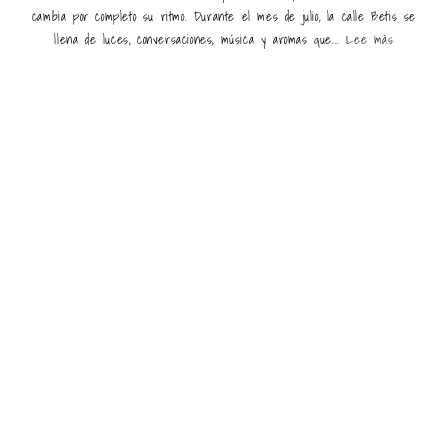
cambia por completo su ritmo. Durante el mes de julio, la calle Betis se
llena de luces, conversaciones, música y aromas que...
Lee más
Últimas entradas destacadas
Ruta de trekking por la meseta de Karakórum
Restauración en Madrid: las claves para conquistar a los
clientes
Los 10 mejores parques temáticos de Mallorca para
disfrutar en familia
Romería de San Benito Abad y Día del Carmen: las