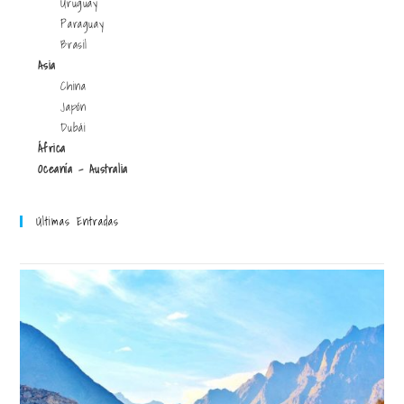
Uruguay
Paraguay
Brasil
Asia
China
Japón
Dubái
África
Oceanía - Australia
Últimas Entradas