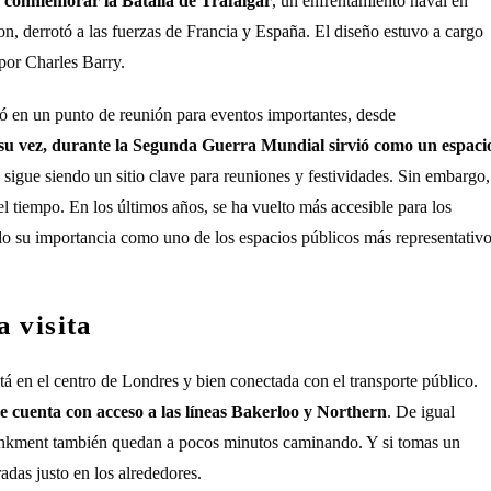
a conmemorar la Batalla de Trafalgar
, un enfrentamiento naval en
son, derrotó a las fuerzas de Francia y España. El diseño estuvo a cargo
por Charles Barry.
tió en un punto de reunión para eventos importantes, desde
su vez, durante la Segunda Guerra Mundial sirvió como un espaci
 sigue siendo un sitio clave para reuniones y festividades. Sin embargo,
l tiempo. En los últimos años, se ha vuelto más accesible para los
o su importancia como uno de los espacios públicos más representativ
 visita
stá en el centro de Londres y bien conectada con el transporte público.
 cuenta con acceso a las líneas Bakerloo y Northern
. De igual
bankment también quedan a pocos minutos caminando. Y si tomas un
radas justo en los alrededores.