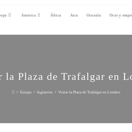
ropa
America
África
Asia
Oceanía
Ocio y empr
r la Plaza de Trafalgar en 
>
Europa
>
Inglaterra
>
Visitar la Plaza de Trafalgar en Londres