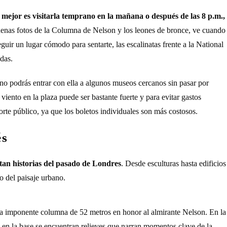
lo mejor es visitarla temprano en la mañana o después de las 8 p.m.,
uenas fotos de la Columna de Nelson y los leones de bronce, ve cuando
eguir un lugar cómodo para sentarte, las escalinatas frente a la National
das.
no podrás entrar con ella a algunos museos cercanos sin pasar por
viento en la plaza puede ser bastante fuerte y para evitar gastos
orte público, ya que los boletos individuales son más costosos.
és
tan historias del pasado de Londres
. Desde esculturas hasta edificios
o del paisaje urbano.
esta imponente columna de 52 metros en honor al almirante Nelson. En la
ue en la base se encuentran relieves que narran momentos clave de la