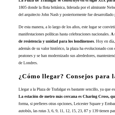
La Plaza de Trafalgar se construyó en el siglo XIX par
1805 donde la flota británica, liderada por el almirante Nel
del arquitecto John Nash y posteriormente fue desarrollado 
De esta manera, a lo largo de los años, este lugar se convir
manifestaciones políticas hasta celebraciones nacionales.
A 
de resistencia y unidad para los londinenses
. Hoy en día,
además de su valor histórico, la plaza ha evolucionado con e
peatones y se han modernizado sus alrededores, manteniend
de Londres.
¿Cómo llegar? Consejos para la
Llegar a la Plaza de Trafalgar es bastante sencillo, ya que e
La estación de metro más cercana es Charing Cross, que
forma, si prefieres otras opciones, Leicester Square y Em
autobús, las rutas 3, 6, 9, 11, 12, 15, 23, 87 y 139 tienen pa