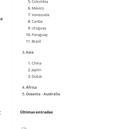
Colombia
México
Venezuela
ca
Caribe
Uruguay
Paraguay
Brasil
Asia
China
Japón
Dubái
África
Oceanía - Australia
Últimas entradas
C