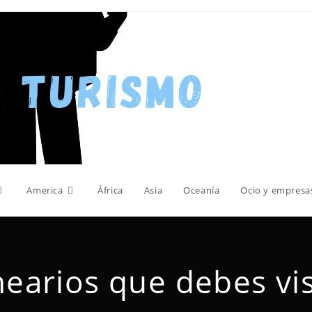
America
África
Asia
Oceanía
Ocio y empresa
nearios que debes vi