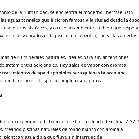
rimonio de la Humanidad, se encuentra el moderno Thermae Bath
r las aguas termales que hicieron famosa a la ciudad desde la épo
as con muros históricos, y ofrece un ambiente cuidado que respeta
pacios más valorados es la piscina en la azotea, con vistas abiertas
 más de 40 minerales naturales, ideales para aliviar tensiones,
 de tratamientos adicionales.
Hay salas de vapor con aromas
y tratamientos de spa disponibles para quienes buscan una
e puede recorrer el espacio completo sin apuros.
a
an una experiencia de baño al aire libre rodeada de calma. A 37 °
s, creando piscinas naturales de fondo blanco con aroma a
, plantas y agua tibia que fluye sin interrupción
.