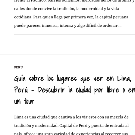
frente al Pacífico, barrios bohemios, mercados llenos de aromas y
calles donde convive la tradición, la modernidad y la vida
cotidiana. Para quien llega por primera vez, la capital peruana
puede parecer inmensa, intensa y algo difícil de ordenar.…
7 JUNIO, 20
SIN COMENTARIOS
PERÚ
Guía sobre los lugares que ver en Lima,
Perú – Descubrir la ciudad por libre o e
un tour
Lima es una ciudad que cautiva a los viajeros con su mezcla de
tradición y modernidad. Capital de Perú y puerta de entrada al
país, ofrece una gran variedad de experiencias al recorrer sus