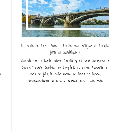
La Velá de Santa Ana, la fiesta más antigua de Sevilla
junto al Guadalquivir
Cuando cae la tarde sobre Sevilla y el calor empieza a
ceder, Triana cambia por completo su ritmo. Durante el
mes de julio, la calle Betis se llena de luces,
a
conversaciones, música y aromas que...
Lee más
23