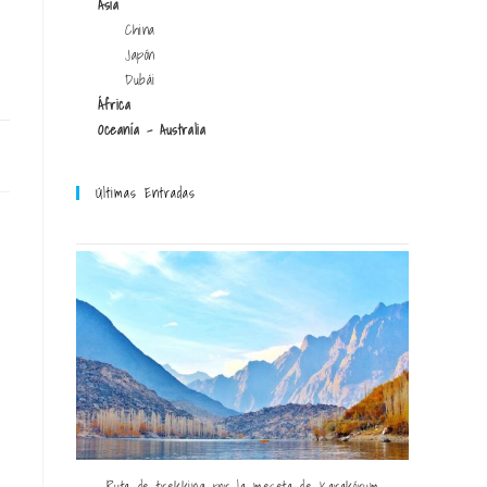
Asia
China
Japón
Dubái
África
Oceanía - Australia
25
Últimas Entradas
Ruta de trekking por la meseta de Karakórum