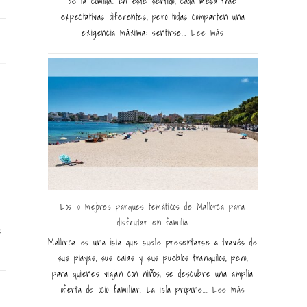
de la comida. En este sentido, cada mesa trae
expectativas diferentes, pero todas comparten una
exigencia máxima: sentirse...
Lee más
25
Los 10 mejores parques temáticos de Mallorca para
disfrutar en familia
s
Mallorca es una isla que suele presentarse a través de
sus playas, sus calas y sus pueblos tranquilos, pero,
para quienes viajan con niños, se descubre una amplia
24
oferta de ocio familiar. La isla propone...
Lee más