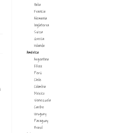
Italia
Francia
Alemania
Inglaterra
Suiza
Grecia
26
Holanda
América
Argentina
EEUU
Perú
Chile
n
Colombia
México
Venezuela
Caribe
Uruguay
Paraguay
Brasil