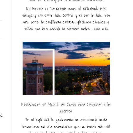
La meseta de Karakórum ocupa el entramado más
salvaje y alto entre Asia central y el sur de Asia. Son
una serie de cordilleras cortadas, glaciares colosales y
25
valles que han servido de corredor entre...
Lee más
Restauración en Madrid: las claves para conquistar a los
clientes
ad
En el siglo XXI, la gastronomía ha evolucionado hasta
convertirse en una experiencia que va mucho más allá