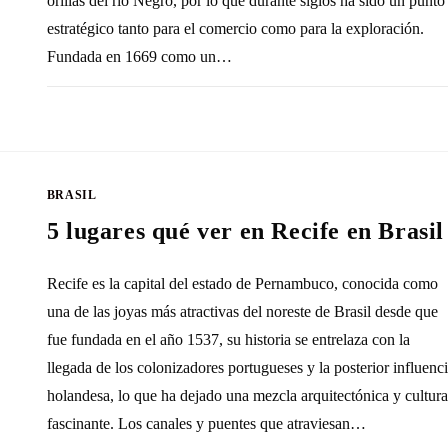
orillas del río Negro, por lo que durante siglos ha sido un punto
estratégico tanto para el comercio como para la exploración.
Fundada en 1669 como un…
SIN COMENTARIOS
28 OCTUBRE, 20
BRASIL
5 lugares qué ver en Recife en Brasil
Recife es la capital del estado de Pernambuco, conocida como
una de las joyas más atractivas del noreste de Brasil desde que
fue fundada en el año 1537, su historia se entrelaza con la
llegada de los colonizadores portugueses y la posterior influenc
holandesa, lo que ha dejado una mezcla arquitectónica y cultura
fascinante. Los canales y puentes que atraviesan…