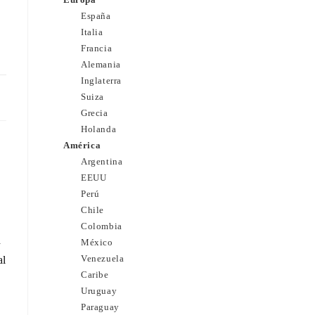
España
Italia
Francia
Alemania
Inglaterra
24
Suiza
Grecia
Holanda
América
Argentina
EEUU
Perú
Chile
Colombia
d
México
Venezuela
al
Caribe
Uruguay
Paraguay