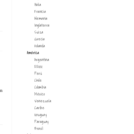
Italia
Francia
Alemania
Inglaterra
Suiza
Grecia
13
Holanda
América
Argentina
EEUU
Perú
Chile
Colombia
on
México
Venezuela
Caribe
Uruguay
Paraguay
Brasil
12