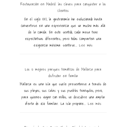
Restauración en Madrid: las claves para conquistar a los
clientes
En el siglo XXI, la gastronomía ha evolucionado hasta
convertirse en una experiencia que va mucho más allá
de la comida. En este sentido, cada mesa trae
expectativas diferentes, pero todas comparten una
exigencia máxima: sentirse...
Lee más
Los 10 mejores parques temáticos de Mallorca para
disfrutar en familia
Mallorca es una isla que suele presentarse a través de
sus playas, sus calas y sus pueblos tranquilos, pero,
para quienes viajan con niños, se descubre una amplia
oferta de ocio familiar. La isla propone...
Lee más