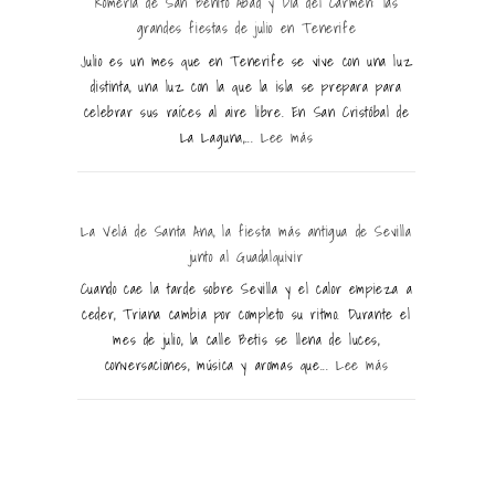
Romería de San Benito Abad y Día del Carmen: las
grandes fiestas de julio en Tenerife
Julio es un mes que en Tenerife se vive con una luz
distinta, una luz con la que la isla se prepara para
celebrar sus raíces al aire libre. En San Cristóbal de
La Laguna,...
Lee más
La Velá de Santa Ana, la fiesta más antigua de Sevilla
junto al Guadalquivir
Cuando cae la tarde sobre Sevilla y el calor empieza a
ceder, Triana cambia por completo su ritmo. Durante el
mes de julio, la calle Betis se llena de luces,
conversaciones, música y aromas que...
Lee más