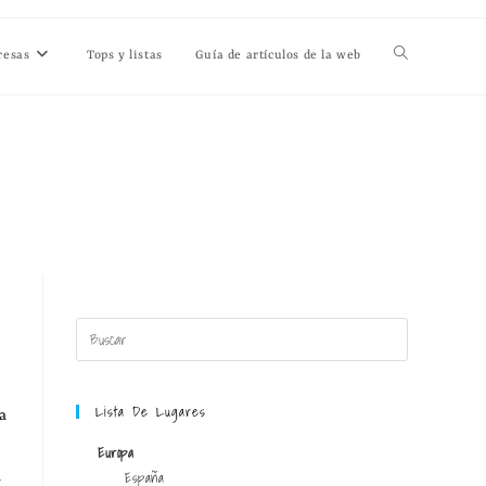
resas
Tops y listas
Guía de artículos de la web
Lista De Lugares
a
Europa
España
a