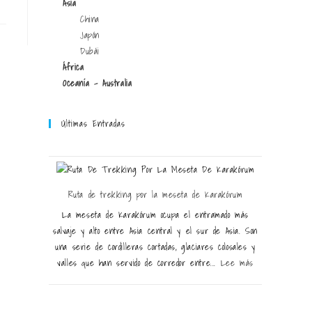
Asia
China
Japón
Dubái
África
Oceanía - Australia
Últimas Entradas
Ruta de trekking por la meseta de Karakórum
La meseta de Karakórum ocupa el entramado más
salvaje y alto entre Asia central y el sur de Asia. Son
una serie de cordilleras cortadas, glaciares colosales y
valles que han servido de corredor entre...
Lee más