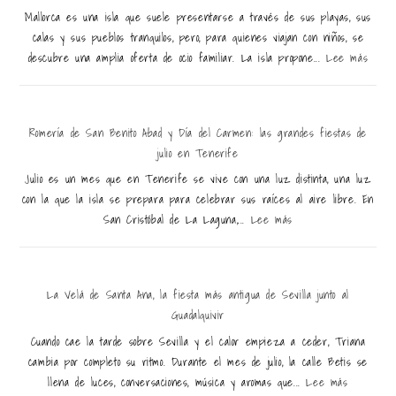
Mallorca es una isla que suele presentarse a través de sus playas, sus
calas y sus pueblos tranquilos, pero, para quienes viajan con niños, se
descubre una amplia oferta de ocio familiar. La isla propone...
Lee más
Romería de San Benito Abad y Día del Carmen: las grandes fiestas de
julio en Tenerife
Julio es un mes que en Tenerife se vive con una luz distinta, una luz
con la que la isla se prepara para celebrar sus raíces al aire libre. En
San Cristóbal de La Laguna,...
Lee más
La Velá de Santa Ana, la fiesta más antigua de Sevilla junto al
Guadalquivir
Cuando cae la tarde sobre Sevilla y el calor empieza a ceder, Triana
cambia por completo su ritmo. Durante el mes de julio, la calle Betis se
llena de luces, conversaciones, música y aromas que...
Lee más