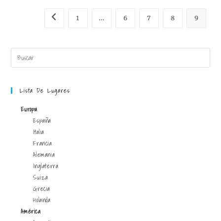
1
…
6
7
8
9
Lista De Lugares
Europa
España
Italia
Francia
Alemania
Inglaterra
Suiza
Grecia
Holanda
América