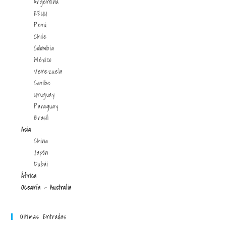
Argentina
EEUU
Perú
Chile
Colombia
México
Venezuela
Caribe
Uruguay
Paraguay
Brasil
Asia
China
Japón
Dubái
África
Oceanía - Australia
Últimas Entradas