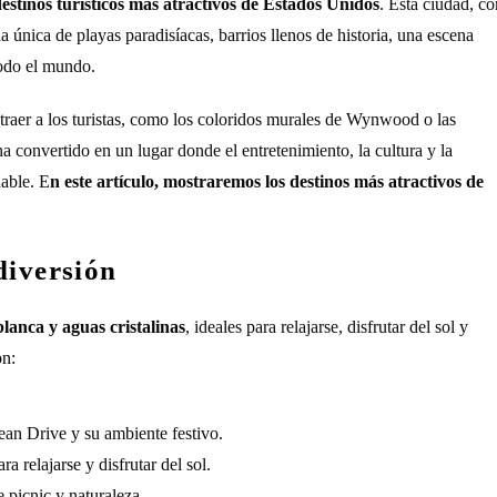
estinos turísticos más atractivos de Estados Unidos
. Esta ciudad, co
a única de playas paradisíacas, barrios llenos de historia, una escena
 todo el mundo.
traer a los turistas, como los coloridos murales de Wynwood o las
 convertido en un lugar donde el entretenimiento, la cultura y la
dable. E
n este artículo, mostraremos los destinos más atractivos de
diversión
lanca y aguas cristalinas
, ideales para relajarse, disfrutar del sol y
on:
ean Drive y su ambiente festivo.
a relajarse y disfrutar del sol.
e picnic y naturaleza.