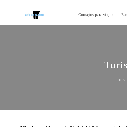
Consejos para viajar
Eu
Turi
>