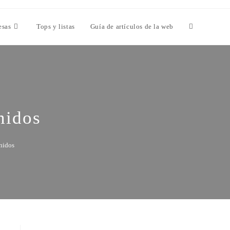
esas
Tops y listas
Guía de artículos de la web
nidos
nidos