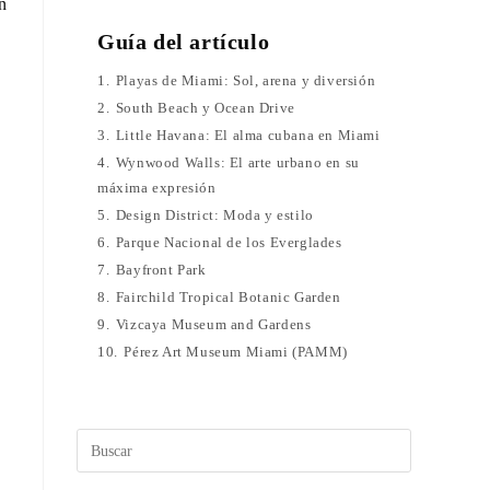
n
Guía del artículo
1.
Playas de Miami: Sol, arena y diversión
2.
South Beach y Ocean Drive
3.
Little Havana: El alma cubana en Miami
4.
Wynwood Walls: El arte urbano en su
máxima expresión
5.
Design District: Moda y estilo
6.
Parque Nacional de los Everglades
7.
Bayfront Park
8.
Fairchild Tropical Botanic Garden
9.
Vizcaya Museum and Gardens
10.
Pérez Art Museum Miami (PAMM)