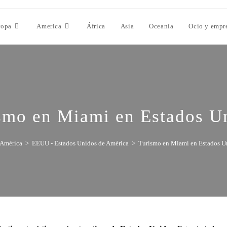
ropa
America
África
Asia
Oceanía
Ocio y empr
smo en Miami en Estados U
América
>
EEUU - Estados Unidos de América
>
Turismo en Miami en Estados U