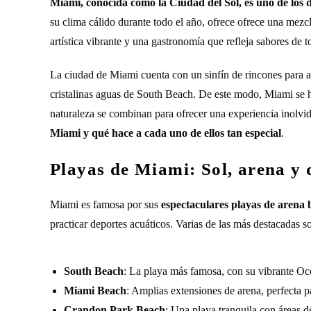
Miami, conocida como la Ciudad del Sol, es uno de los d
su clima cálido durante todo el año, ofrece ofrece una mezcl
artística vibrante y una gastronomía que refleja sabores de
La ciudad de Miami cuenta con un sinfín de rincones para a
cristalinas aguas de South Beach. De este modo, Miami se ha
naturaleza se combinan para ofrecer una experiencia inolvi
Miami y qué hace a cada uno de ellos tan especial
.
Playas de Miami: Sol, arena y 
Miami es famosa por sus
espectaculares playas de arena b
practicar deportes acuáticos. Varias de las más destacadas s
South Beach
: La playa más famosa, con su vibrante Oc
Miami Beach
: Amplias extensiones de arena, perfecta par
Crandon Park Beach
: Una playa tranquila con áreas d