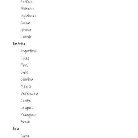
Francia
Alemania
Inglaterra
Suiza
Grecia
Holanda
América
Argentina
EEUU
Perú
Chile
Colombia
México
Venezuela
Caribe
Uruguay
Paraguay
Brasil
Asia
China