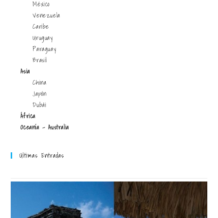
México
Venezuela
Caribe
Uruguay
Paraguay
Brasil
Asia
China
Japón
Dubái
África
Oceanía - Australia
Últimas Entradas