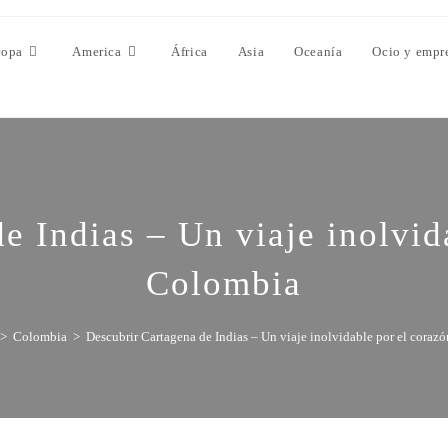
ropa
America
África
Asia
Oceanía
Ocio y empr
e Indias – Un viaje inolvid
Colombia
>
Colombia
>
Descubrir Cartagena de Indias – Un viaje inolvidable por el cora