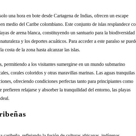
 solo una hora en bote desde Cartagena de Indias, ofrecen un escape
 en medio del Caribe colombiano. Este conjunto de islas resplandece c
 playas de arena blanca, constituyendo un santuario para la biodiversidad
naturaleza y los deportes acuáticos. Para acceder a este paraíso se pued
la costa de la zona hasta alcanzar las islas.
las, permitiendo a los visitantes sumergirse en un mundo submarino
ales, corales coloridos y otras maravillas marinas. Las aguas tranquilas
raciones, ofreciendo condiciones perfectas tanto para principiantes como
refieren relajarse y absorber la tranquilidad del entorno, las playas
deal.
ribeñas
caribeña, reflejando la fusión de culturas africanas, indígenas,