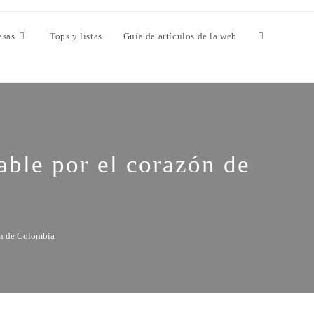
esas
Tops y listas
Guía de artículos de la web
able por el corazón de
zón de Colombia