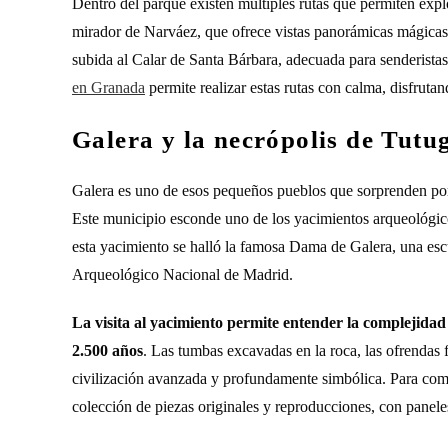
Dentro del parque existen múltiples rutas que permiten expl
mirador de Narváez, que ofrece vistas panorámicas mágicas 
subida al Calar de Santa Bárbara, adecuada para senderista
en Granada
permite realizar estas rutas con calma, disfruta
Galera y la necrópolis de Tutu
Galera es uno de esos pequeños pueblos que sorprenden por 
Este municipio esconde uno de los yacimientos arqueológico
esta yacimiento se halló la famosa Dama de Galera, una escu
Arqueológico Nacional de Madrid.
La visita al yacimiento permite entender la complejidad
2.500 años
. Las tumbas excavadas en la roca, las ofrendas 
civilización avanzada y profundamente simbólica. Para com
colección de piezas originales y reproducciones, con paneles