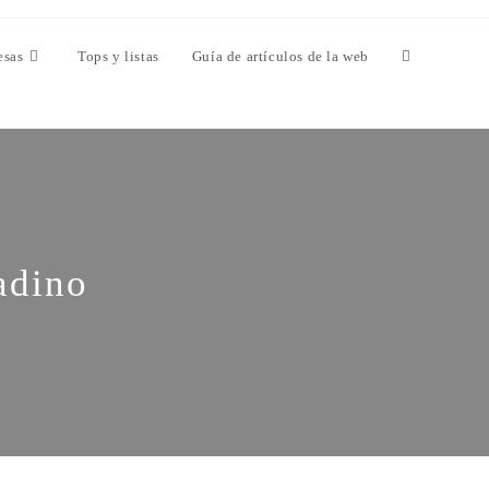
esas
Tops y listas
Guía de artículos de la web
adino