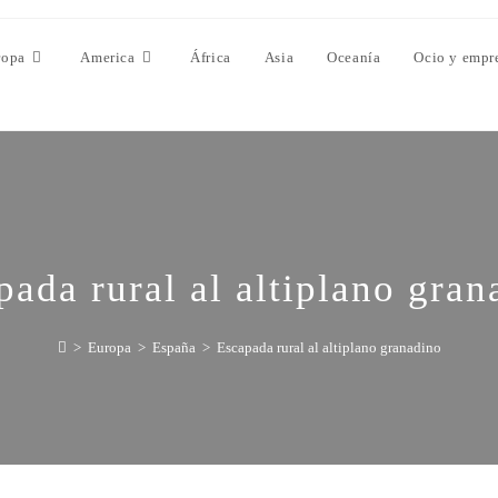
ropa
America
África
Asia
Oceanía
Ocio y empr
pada rural al altiplano gran
>
Europa
>
España
>
Escapada rural al altiplano granadino