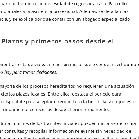
nar una herencia sin necesidad de regresar a casa. Para ello,
otariales y la asistencia profesional. Además, se detallan las
ancia, y se explica por qué contar con un abogado especializado
 Plazos y primeros pasos desde el
entras está de viaje, la reacción inicial suele ser de incertidumbr
po hay para tomar decisiones?
ayoría de los procesos hereditarios no requieren una actuación
ciertos plazos legales. Entre ellos, destaca el periodo para
o disponible para aceptar o renunciar a la herencia. Aunque estos
s fundamental conocerlos desde el primer momento.
tinta, muchos de los trámites iniciales pueden iniciarse de forma
cer consultas y recopilar información relevante sin necesidad de
traciones permiten tramitar mucha documentación en línea o median