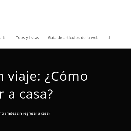
s
Tops y listas
Guía de artículos de la web
n viaje: ¿Cómo
r a casa?
trámites sin regresar a casa?