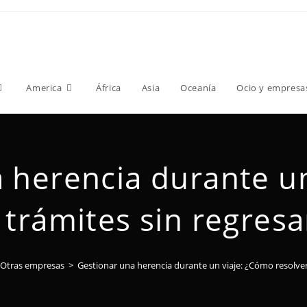
America
África
Asia
Oceanía
Ocio y empresa
 herencia durante u
 trámites sin regresa
Otras empresas
>
Gestionar una herencia durante un viaje: ¿Cómo resolver 