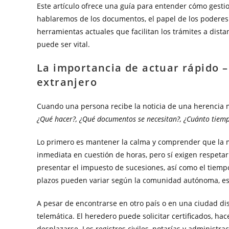
Este artículo ofrece una guía para entender cómo gestio
hablaremos de los documentos, el papel de los poderes n
herramientas actuales que facilitan los trámites a dist
puede ser vital.
La importancia de actuar rápido –
extranjero
Cuando una persona recibe la noticia de una herencia mi
¿Qué hacer?, ¿Qué documentos se necesitan?, ¿Cuánto tiem
Lo primero es mantener la calma y comprender que la m
inmediata en cuestión de horas, pero sí exigen respetar 
presentar el impuesto de sucesiones, así como el tiemp
plazos pueden variar según la comunidad autónoma, e
A pesar de encontrarse en otro país o en una ciudad dis
telemática. El heredero puede solicitar certificados, ha
desplazarse. Los registros civiles, notarías y adminis