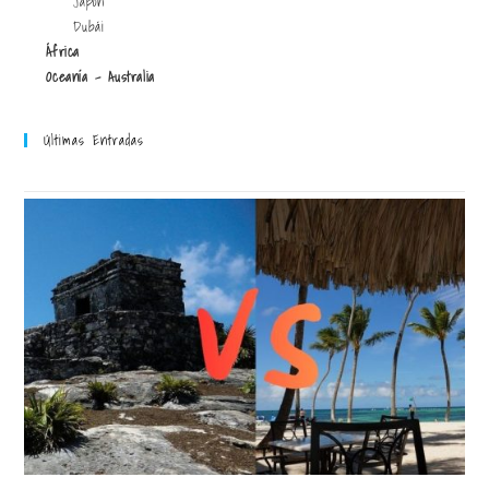
Japón
Dubái
África
Oceanía - Australia
Últimas Entradas