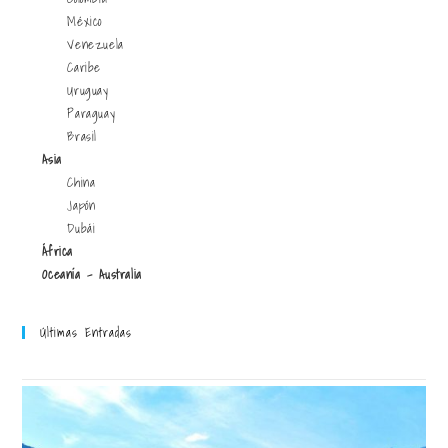
México
Venezuela
Caribe
Uruguay
Paraguay
Brasil
Asia
China
Japón
Dubái
África
Oceanía - Australia
Últimas Entradas