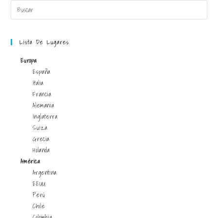
Lista De Lugares
Europa
España
Italia
Francia
Alemania
Inglaterra
Suiza
Grecia
Holanda
América
Argentina
EEUU
Perú
Chile
Colombia