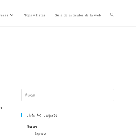
resas
Tops y listas
Guía de artículos de la web
n
Lista De Lugares
Europa
España
a