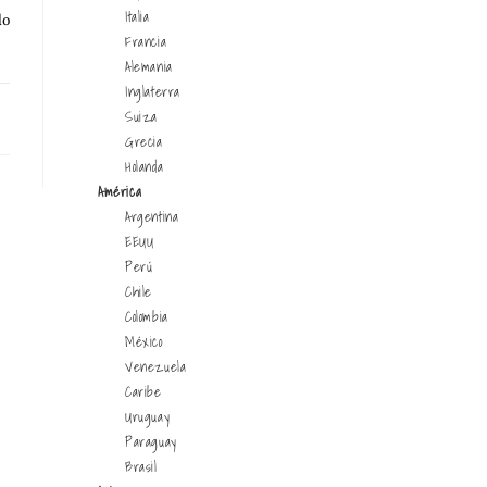
Italia
do
Francia
Alemania
Inglaterra
10
Suiza
Grecia
Holanda
América
Argentina
EEUU
Perú
Chile
Colombia
México
Venezuela
Caribe
Uruguay
Paraguay
Brasil