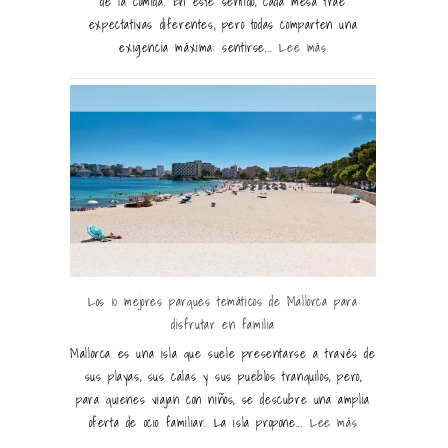
de la comida. En este sentido, cada mesa trae
expectativas diferentes, pero todas comparten una
exigencia máxima: sentirse...
Lee más
Los 10 mejores parques temáticos de Mallorca para
disfrutar en familia
Mallorca es una isla que suele presentarse a través de
sus playas, sus calas y sus pueblos tranquilos, pero,
para quienes viajan con niños, se descubre una amplia
oferta de ocio familiar. La isla propone...
Lee más