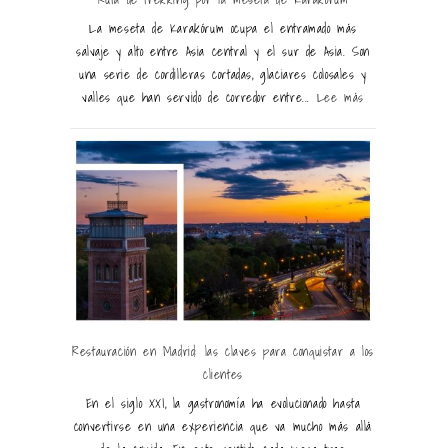
La meseta de Karakórum ocupa el entramado más
salvaje y alto entre Asia central y el sur de Asia. Son
una serie de cordilleras cortadas, glaciares colosales y
valles que han servido de corredor entre...
Lee más
Restauración en Madrid: las claves para conquistar a los
clientes
En el siglo XXI, la gastronomía ha evolucionado hasta
convertirse en una experiencia que va mucho más allá