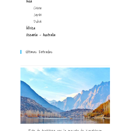
Asia
China
Japón
Dubái
África
Oceanía - Australia
Últimas Entradas
Ruta de trekking por la meseta de Karakórum