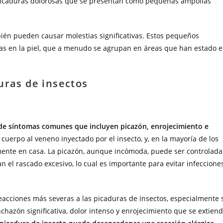
 picaduras dolorosas que se presentan como pequeñas ampollas
én pueden causar molestias significativas. Estos pequeños
jas en la piel, que a menudo se agrupan en áreas que han estado 
uras de insectos
 de síntomas comunes que incluyen picazón, enrojecimiento e
cuerpo al veneno inyectado por el insecto, y, en la mayoría de los
lmente en casa. La picazón, aunque incómoda, puede ser controlada
n el rascado excesivo, lo cual es importante para evitar infeccione
cciones más severas a las picaduras de insectos, especialmente s
chazón significativa, dolor intenso y enrojecimiento que se extien