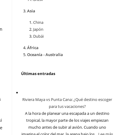
Asia
China
en
Japón
Dubái
África
Oceanía - Australia
Últimas entradas
s
Riviera Maya vs Punta Cana: ¿Qué destino escoger
para tus vacaciones?
A la hora de planear una escapada a un destino
i
tropical, la mayor parte de los viajes empiezan
mucho antes de subir al avión. Cuando uno
de
imagina el color del mar, la arena bajo los...
Lee más