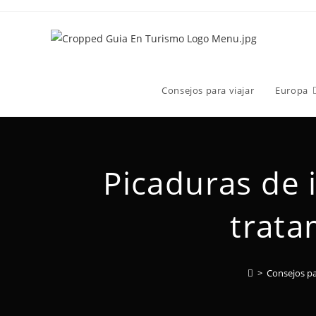
Consejos para viajar
Europa
Picaduras de i
trata
>
Consejos pa