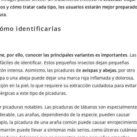
ctos y cómo tratar cada tipo, los usuarios estarán mejor preparad
ura
.
cómo identificarlas
e, por ello, conocer las principales variantes es importantes
. Las
áciles de identificar. Estos pequeños insectos dejan pequeñas
zón intensa. Asimismo, las picaduras de
avispas y abejas
, por otro
spa o una abeja puede dejar una marca roja inflamada y dolorosa,
jón en la piel, lo que requiere su extracción cuidadosa para evitar
rgicas a este tipo de picaduras.
picaduras notables. Las picaduras de tábanos son especialmente
erable. Las arañas, dependiendo de la especie, pueden causar
emplo, la picadura de una araña común puede causar enrojecimient
 marrón puede llevar a síntomas más serios, como úlceras cutánea