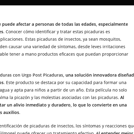
 puede afectar a personas de todas las edades, especialmente
es
. Conocer cómo identificar y tratar estas picaduras es
licaciones. Estas picaduras de insectos, ya sean mosquitos,
eden causar una variedad de síntomas, desde leves irritaciones
ensable tener a mano productos eficaces que puedan proporcionar
caduras con Urgo Post Picaduras
, una solución innovadora diseña
os
. Este producto se destaca por su capacidad para formar una
 agua y apta para niños a partir de un año. Esta película no solo
alma la picazón y las molestias asociadas con las picaduras.
Al
ar un alivio inmediato y duradero, lo que lo convierte en una
s auxilios
.
entificación de picaduras de insectos, los síntomas y reacciones qu
ilmogel puede ofrecer un tratamiento efectivo. A
l entender mejor