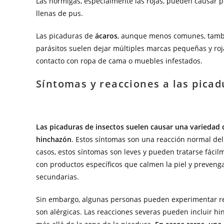
Las hormigas, especialmente las rojas, pueden causar
llenas de pus.
Las picaduras de
ácaros
, aunque menos comunes, tambi
parásitos suelen dejar múltiples marcas pequeñas y ro
contacto con ropa de cama o muebles infestados.
Síntomas y reacciones a las picad
Las picaduras de insectos suelen causar una variedad
hinchazón
. Estos síntomas son una reacción normal del 
casos, estos síntomas son leves y pueden tratarse fáci
con productos específicos que calmen la piel y prevenga
secundarias.
Sin embargo, algunas personas pueden experimentar rea
son alérgicas. Las reacciones severas pueden incluir hin