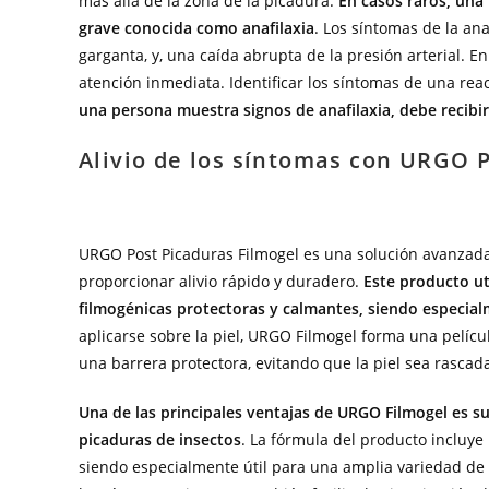
más allá de la zona de la picadura.
En casos raros, una
grave conocida como anafilaxia
. Los síntomas de la ana
garganta, y, una caída abrupta de la presión arterial.
atención inmediata. Identificar los síntomas de una re
una persona muestra signos de anafilaxia, debe recib
Alivio de los síntomas con URGO 
URGO Post Picaduras Filmogel es una solución avanzada
proporcionar alivio rápido y duradero.
Este producto u
filmogénicas protectoras y calmantes, siendo especial
aplicarse sobre la piel, URGO Filmogel forma una pelícu
una barrera protectora, evitando que la piel sea rascad
Una de las principales ventajas de URGO Filmogel es su
picaduras de insectos
. La fórmula del producto incluye 
siendo especialmente útil para una amplia variedad de p