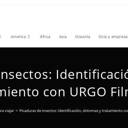
America
África
Asia
Oceanía
Ocio y empresa
nsectos: Identificac
miento con URGO Fi
ra viajar
>
Picaduras de insectos: Identificación, síntomas y tratamiento 