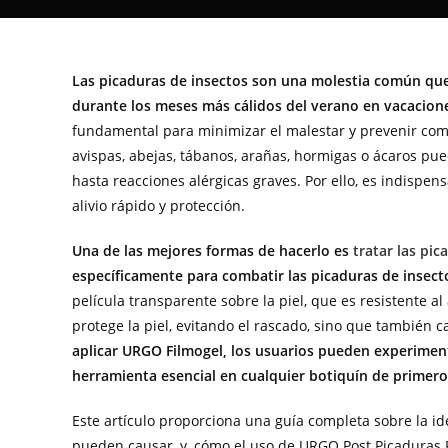
Las picaduras de insectos son una molestia común que
durante los meses más cálidos del verano en vacacion
fundamental para minimizar el malestar y prevenir comp
avispas, abejas, tábanos, arañas, hormigas o ácaros pu
hasta reacciones alérgicas graves. Por ello, es indisp
alivio rápido y protección.
Una de las mejores formas de hacerlo es
tratar las pi
específicamente para combatir las picaduras de insect
película transparente sobre la piel, que es resistente al
protege la piel, evitando el rascado, sino que también c
aplicar URGO Filmogel, los usuarios pueden experiment
herramienta esencial en cualquier botiquín de primero
Este artículo proporciona una guía completa sobre la id
pueden causar, y, cómo el uso de URGO Post Picaduras F