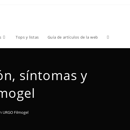
s
Tops y listas
Guía de artículos de la web
ión, síntomas y
lmogel
con URGO Filmogel