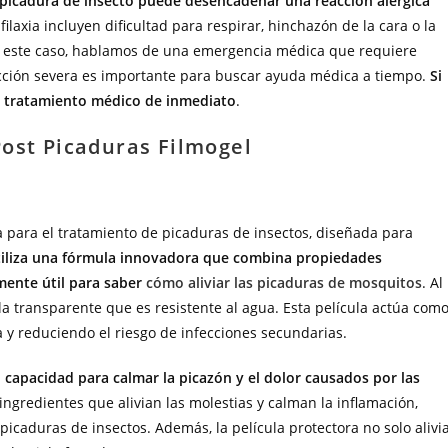
 picadura de insecto puede desencadenar una reacción alérgica
filaxia incluyen dificultad para respirar, hinchazón de la cara o la
 En este caso, hablamos de una emergencia médica que requiere
acción severa es importante para buscar ayuda médica a tiempo.
Si
ir tratamiento médico de inmediato
.
Post Picaduras Filmogel
 para el tratamiento de picaduras de insectos, diseñada para
tiliza una fórmula innovadora que combina propiedades
mente útil para saber
cómo aliviar las picaduras de mosquitos
. Al
la transparente que es resistente al agua. Esta película actúa com
a y reduciendo el riesgo de infecciones secundarias.
 capacidad para calmar la picazón y el dolor causados por las
ingredientes que alivian las molestias y calman la inflamación,
icaduras de insectos. Además, la película protectora no solo alivi