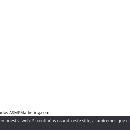
rvados ASMPMarketing.com
n nuestra web. Si continúas usando este sitio, asumiremos que es