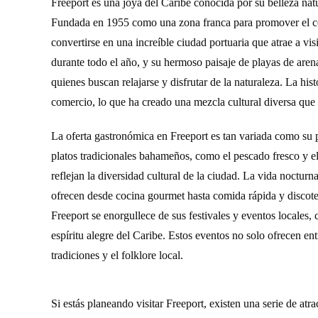
Freeport es una joya del Caribe conocida por su belleza natu
Fundada en 1955 como una zona franca para promover el come
convertirse en una increíble ciudad portuaria que atrae a vi
durante todo el año, y su hermoso paisaje de playas de arena
quienes buscan relajarse y disfrutar de la naturaleza. La hi
comercio, lo que ha creado una mezcla cultural diversa que e
La oferta gastronómica en Freeport es tan variada como su p
platos tradicionales bahameños, como el pescado fresco y el
reflejan la diversidad cultural de la ciudad. La vida noctur
ofrecen desde cocina gourmet hasta comida rápida y discotec
Freeport se enorgullece de sus festivales y eventos locales, 
espíritu alegre del Caribe. Estos eventos no solo ofrecen e
tradiciones y el folklore local.
Si estás planeando visitar Freeport, existen una serie de at