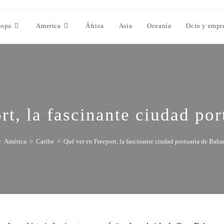
ropa
America
África
Asia
Oceanía
Ocio y empr
rt, la fascinante ciudad po
>
América
>
Caribe
>
Qué ver en Freeport, la fascinante ciudad portuaria de Bah