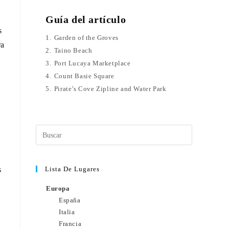
Guía del artículo
s
1.
Garden of the Groves
ra
2.
Taino Beach
3.
Port Lucaya Marketplace
4.
Count Basie Square
5.
Pirate’s Cove Zipline and Water Park
s
Lista De Lugares
Europa
España
Italia
Francia