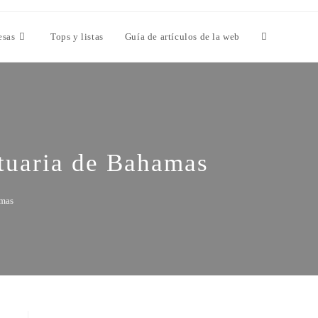
esas
Tops y listas
Guía de artículos de la web
rtuaria de Bahamas
amas