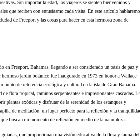
eativas. Sin importar la edad, los viajeros se sienten bienvenidos y
cales que reciben con entusiasmo cada visita. En este artículo hablaremo
 ciudad de Freeport y las cosas para hacer en esta hermosa zona de
do en Freeport, Bahamas, llegando a ser considerado un oasis de paz y
Este hermoso jardín botánico fue inaugurado en 1973 en honor a Wallace
n punto de referencia ecológica y cultural en la isla de Gran Bahama.
d de flora tropical, caminos serpenteantes e impresionantes cascadas. L
ir plantas exóticas y disfrutar de la serenidad de los estanques y
illa de meditación, un lugar perfecto para la reflexión y la tranquilida
os que buscan un momento de reflexión en medio de la naturaleza.
s guiadas, que proporcionan una visión educativa de la flora y fauna del