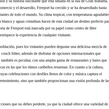
ral y su historia fascinante que está situada en la isla de Gran Bahama.
rcio y el desarrollo, Freeport ha crecido y se ha desarrollado hasta
sitantes de todo el mundo. Su clima tropical, con temperaturas agradable
 blanca y aguas cristalinas hacen de esta ciudad un destino perfecto pa
storia de Freeport está marcada por su papel como centro de libre
nriquece la experiencia de cualquier visitante.
oblación, pues los visitantes pueden degustar una deliciosa mezcla de
 conch fritter, además de disfrutar de opciones internacionales que
na también es peculiar, con una amplia gama de restaurantes y bares que
as en las que los ritmos caribeños resuenan. En cuanto a la cultura,
cuyas celebraciones con desfiles llenos de color y música captura el
ntretenimiento, sino que también proporcionan una visión profunda de la
racciones que no debes perderte, ya que la ciudad ofrece una variedad de