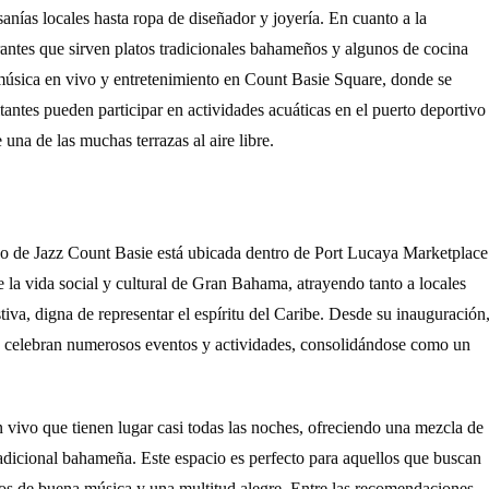
nías locales hasta ropa de diseñador y joyería. En cuanto a la
antes que sirven platos tradicionales bahameños y algunos de cocina
música en vivo y entretenimiento en Count Basie Square, donde se
tantes pueden participar en actividades acuáticas en el puerto deportivo
 una de las muchas terrazas al aire libre.
co de Jazz Count Basie está ubicada dentro de Port Lucaya Marketplace
 la vida social y cultural de Gran Bahama, atrayendo tanto a locales
tiva, digna de representar el espíritu del Caribe. Desde su inauguración
e celebran numerosos eventos y actividades, consolidándose como un
vivo que tienen lugar casi todas las noches, ofreciendo una mezcla de
radicional bahameña. Este espacio es perfecto para aquellos que buscan
deados de buena música y una multitud alegre. Entre las recomendaciones