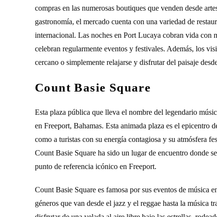
compras en las numerosas boutiques que venden desde artesa
gastronomía, el mercado cuenta con una variedad de restaur
internacional. Las noches en Port Lucaya cobran vida con 
celebran regularmente eventos y festivales. Además, los visi
cercano o simplemente relajarse y disfrutar del paisaje desde
Count Basie Square
Esta plaza pública que lleva el nombre del legendario músi
en Freeport, Bahamas. Esta animada plaza es el epicentro de
como a turistas con su energía contagiosa y su atmósfera fes
Count Basie Square ha sido un lugar de encuentro donde s
punto de referencia icónico en Freeport.
Count Basie Square es famosa por sus eventos de música en 
géneros que van desde el jazz y el reggae hasta la música t
disfrutar de una velada al aire libre bajo las estrellas, ro