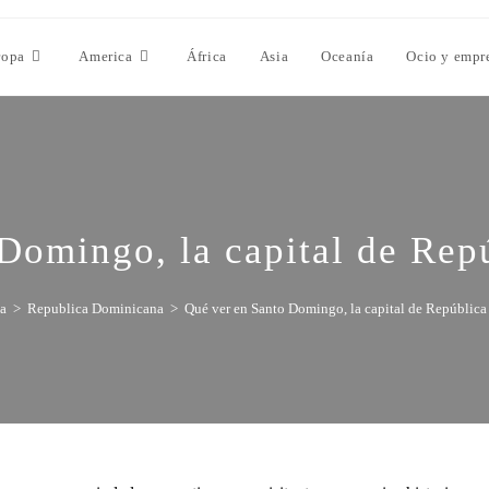
ropa
America
África
Asia
Oceanía
Ocio y empr
Domingo, la capital de Re
a
>
Republica Dominicana
>
Qué ver en Santo Domingo, la capital de Repúblic