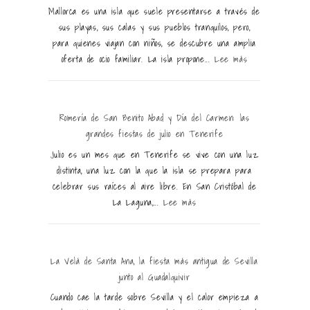
Mallorca es una isla que suele presentarse a través de
sus playas, sus calas y sus pueblos tranquilos, pero,
para quienes viajan con niños, se descubre una amplia
oferta de ocio familiar. La isla propone...
Lee más
Romería de San Benito Abad y Día del Carmen: las
grandes fiestas de julio en Tenerife
Julio es un mes que en Tenerife se vive con una luz
distinta, una luz con la que la isla se prepara para
celebrar sus raíces al aire libre. En San Cristóbal de
La Laguna,...
Lee más
La Velá de Santa Ana, la fiesta más antigua de Sevilla
junto al Guadalquivir
Cuando cae la tarde sobre Sevilla y el calor empieza a