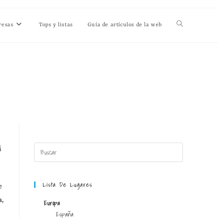
resas
Tops y listas
Guía de artículos de la web
a
Lista De Lugares
e
a,
Europa
España