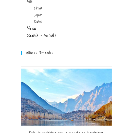
Asia
China
Japón
Dubái
África
Oceanía - Australia
Últimas Entradas
Ruta de trekking por la meseta de Karakórum