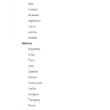
Italia
Francia
Alemania
Inglaterra
10
Suiza
Grecia
Holanda
América
Argentina
EEUU
Perú
Chile
Colombia
México
Venezuela
Caribe
Uruguay
Paraguay
Brasil