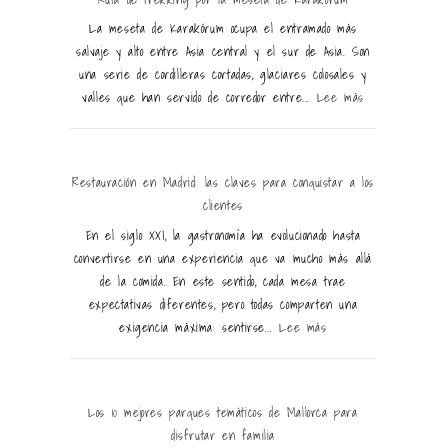
La meseta de Karakórum ocupa el entramado más
salvaje y alto entre Asia central y el sur de Asia. Son
una serie de cordilleras cortadas, glaciares colosales y
valles que han servido de corredor entre...
Lee más
Restauración en Madrid: las claves para conquistar a los
clientes
En el siglo XXI, la gastronomía ha evolucionado hasta
convertirse en una experiencia que va mucho más allá
de la comida. En este sentido, cada mesa trae
expectativas diferentes, pero todas comparten una
exigencia máxima: sentirse...
Lee más
Los 10 mejores parques temáticos de Mallorca para
disfrutar en familia