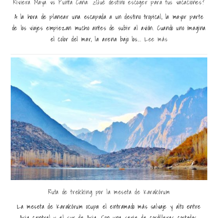
Riviera Maya vs Punta Cana: ¿Qué destino escoger para tus vacaciones?
A la hora de planear una escapada a un destino tropical, la mayor parte
de los viajes empiezan mucho antes de subir al avión. Cuando uno imagina
el color del mar, la arena bajo los...
Lee más
Ruta de trekking por la meseta de Karakórum
La meseta de Karakórum ocupa el entramado más salvaje y alto entre
Asia central y el sur de Asia. Son una serie de cordilleras cortadas,