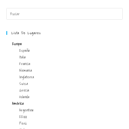
Lista De Lugares
Europa
España
Italia
Francia
Alemania
Inglaterra
Suiza
Grecia
Holanda
América
Argentina
EEUU
Perú