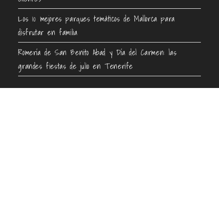
Los 10 mejores parques temáticos de Mallorca para
disfrutar en familia
Romería de San Benito Abad y Día del Carmen: las
grandes fiestas de julio en Tenerife
Contacto
info@guiaenturismo.com
Encuentra tu destino
Información de interés