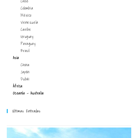
Chile
Colombia
México
Venezuela
Caribe
Uruguay
Paraguay
Brasil
Asia
China
Japón
Dubái
África
Oceanía - Australia
Últimas Entradas