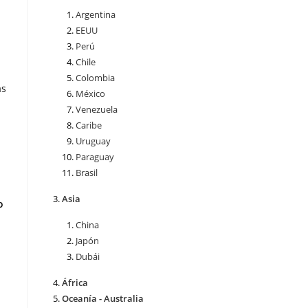
Argentina
EEUU
Perú
Chile
Colombia
as
México
Venezuela
Caribe
Uruguay
Paraguay
Brasil
Asia
o
China
Japón
Dubái
África
Oceanía - Australia