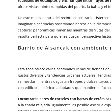
rodeados de eucaliptos y encinas que filtran rayos de 
ofrece vistas ininterrumpidas del puerto, la bahía y el 
De este modo, dentro del recinto encontrarás cisternas 
imaginar a centinelas observando barcos en la distancia
capturar panorámicas inmensas mientras disfrutas del air
resulta perfecta para quienes buscan perspectiva históri
Barrio de Alsancak con ambiente 
Esta zona ofrece calles peatonales llenas de tiendas de 
gustos diversos y tendencias urbanas actuales. Tendrás 
se mezclan mientras degustan frappes y dulces turcos co
con edificios históricos adaptados que mantienen facha
Encontrarás bares de cócteles con barras de cerámica c
a la charla relajada
. Igualmente, es posible asistir a e