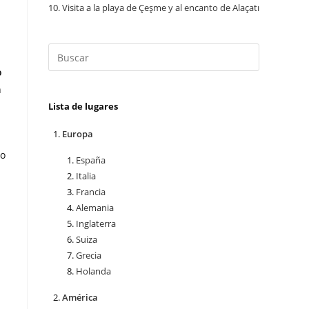
10.
Visita a la playa de Çeşme y al encanto de Alaçatı
o
n
Lista de lugares
Europa
to
España
Italia
Francia
Alemania
Inglaterra
Suiza
Grecia
Holanda
América