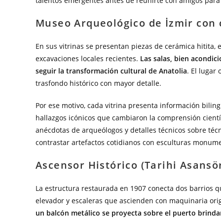
talentos emergentes antes de reunirte con amigos para 
Museo Arqueológico de İzmir con 
En sus vitrinas se presentan piezas de cerámica hitita,
excavaciones locales recientes.
Las salas, bien acondi
seguir la transformación cultural de Anatolia
. El lugar
trasfondo histórico con mayor detalle.
Por ese motivo, cada vitrina presenta información bil
hallazgos icónicos que cambiaron la comprensión científ
anécdotas de arqueólogos y detalles técnicos sobre técn
contrastar artefactos cotidianos con esculturas monume
Ascensor Histórico (Tarihi Asansö
La estructura restaurada en 1907 conecta dos barrios
elevador y escaleras que ascienden con maquinaria ori
un balcón metálico se proyecta sobre el puerto brindan