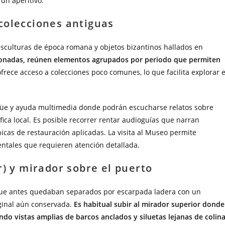
un aperitivo.
colecciones antiguas
 esculturas de época romana y objetos bizantinos hallados en
cionadas, reúnen elementos agrupados por periodo que permiten
 ofrece acceso a colecciones poco comunes, lo que facilita explorar e
ingüe y ayuda multimedia donde podrán escucharse relatos sobre
ica local. Es posible recorrer rentar audioguías que narran
icas de restauración aplicadas. La visita al Museo permite
ntales que requieren atención detallada.
r) y mirador sobre el puerto
 que antes quedaban separados por escarpada ladera con un
ginal aún conservada.
Es habitual subir al mirador superior donde
do vistas amplias de barcos anclados y siluetas lejanas de colin