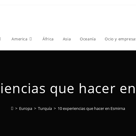
America
África
Asia
Oceanía
Ocio y empresa
iencias que hacer e
>
Europa
>
Turquía
>
10 experiencias que hacer en Esmirna