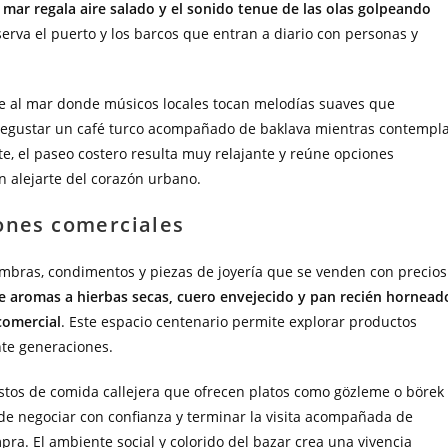
l mar regala aire salado y el sonido tenue de las olas golpeando
erva el puerto y los barcos que entran a diario con personas y
te al mar donde músicos locales tocan melodías suaves que
degustar un café turco acompañado de baklava mientras contempl
te, el paseo costero resulta muy relajante y reúne opciones
n alejarte del corazón urbano.
jones comerciales
fombras, condimentos y piezas de joyería que se venden con precios
 de aromas a hierbas secas, cuero envejecido y pan recién hornead
comercial
. Este espacio centenario permite explorar productos
nte generaciones.
tos de comida callejera que ofrecen platos como gözleme o börek
 de negociar con confianza y terminar la visita acompañada de
pra. El ambiente social y colorido del bazar crea una vivencia