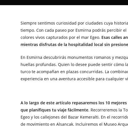
Siempre sentimos curiosidad por ciudades cuya histori
tiempo. Con cada paseo por Esmirna podrás percibir el
colores vivos capturados por el mar Egeo.
Esas calles a
mientras disfrutas de la hospitalidad local sin presione
En Esmirna descubrirás monumentos romanos y mezquit
huellas profundas. Quien lo desee puede sentir cómo la
turco te acompañan en plazas concurridas. La combina
experiencia en una aventura accesible para cualquier vi
A lo largo de este artículo repasaremos los 10 mejore
que planifiques tu viaje fácilmente
. Recorreremos la To
Egeo y los callejones del Bazar Kemeralti. En el recorrido
de movimiento en Alsancak. Incluiremos el Museo Arqueol