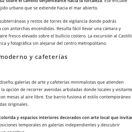
luz sobre el camino serpenteante hacia la fortaleza
. Ese enclave
tejido urbano que se extiende hacia el mar abierto.
subterráneas y restos de torres de vigilancia donde podrás
 con antorchas encendidas. Resulta fácil llevar una cámara y
e fresco elevado sobre el bullicio costero. La excursión al Castill
ca y fotográfica sin alejarse del centro metropolitano.
moderno y cafeterías
diseño, galerías de arte y cafeterías minimalistas que atienden
la opción de recorrer avenidas arboladas donde locales y visitant
n mesas al aire libre. Ese barrio fusiona el estilo contemporáneo
das originales.
olorida y espacios interiores decorados con arte local que invita
xposiciones temporales en galerías independientes y descubrir