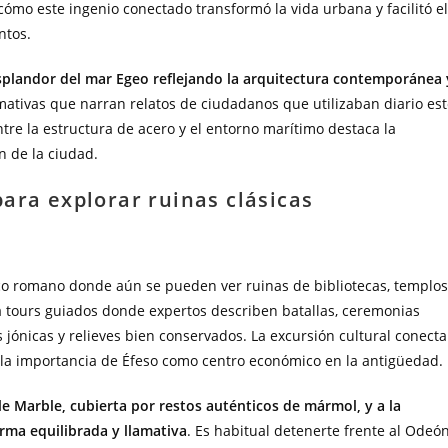
cómo este ingenio conectado transformó la vida urbana y facilitó el
ntos.
splandor del mar Egeo reflejando la arquitectura contemporánea 
rmativas que narran relatos de ciudadanos que utilizaban diario es
tre la estructura de acero y el entorno marítimo destaca la
n de la ciudad.
ara explorar ruinas clásicas
co romano donde aún se pueden ver ruinas de bibliotecas, templos
e a tours guiados donde expertos describen batallas, ceremonias
jónicas y relieves bien conservados. La excursión cultural conecta
la importancia de Éfeso como centro económico en la antigüedad.
le Marble, cubierta por restos auténticos de mármol, y a la
orma equilibrada y llamativa
. Es habitual detenerte frente al Odeón