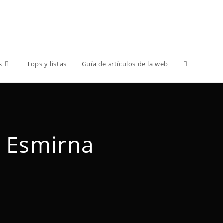
s
Tops y listas
Guía de artículos de la web
n Esmirna