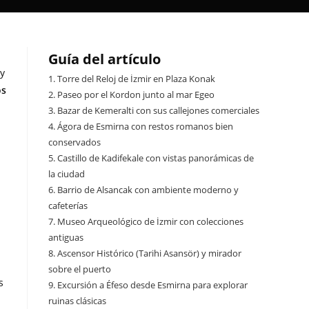
Guía del artículo
 y
1.
Torre del Reloj de İzmir en Plaza Konak
os
2.
Paseo por el Kordon junto al mar Egeo
3.
Bazar de Kemeralti con sus callejones comerciales
4.
Ágora de Esmirna con restos romanos bien
conservados
5.
Castillo de Kadifekale con vistas panorámicas de
la ciudad
6.
Barrio de Alsancak con ambiente moderno y
cafeterías
7.
Museo Arqueológico de İzmir con colecciones
antiguas
8.
Ascensor Histórico (Tarihi Asansör) y mirador
sobre el puerto
s
9.
Excursión a Éfeso desde Esmirna para explorar
ruinas clásicas