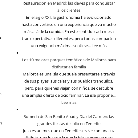
Restauración en Madrid: las claves para conquistar
a los clientes
En el siglo XXI, la gastronomía ha evolucionado
hasta convertirse en una experiencia que va mucho
más allá de la comida. En este sentido, cada mesa
o
trae expectativas diferentes, pero todas comparten
una exigencia máxima: sentirse...
Lee más
Los 10 mejores parques temáticos de Mallorca para
disfrutar en familia
Mallorca es una isla que suele presentarse a través
de sus playas, sus calas y sus pueblos tranquilos,
pero, para quienes viajan con niños, se descubre
es
una amplia oferta de ocio familiar. La isla propone...
Lee más
Romería de San Benito Abad y Día del Carmen: las
n
grandes fiestas de julio en Tenerife
Julio es un mes que en Tenerife se vive con una luz
distinta, una luz con la que la isla se prepara para