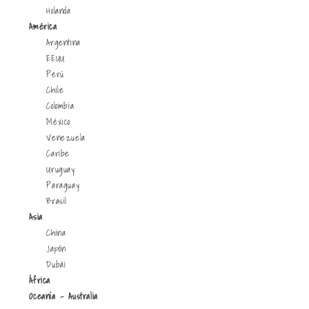
Holanda
América
Argentina
EEUU
Perú
Chile
Colombia
México
Venezuela
Caribe
Uruguay
Paraguay
Brasil
Asia
China
Japón
Dubái
África
Oceanía - Australia