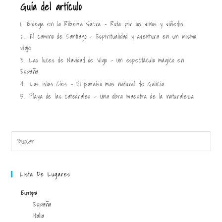
Guía del artículo
1.
Bodega en la Ribeira Sacra – Ruta por los vinos y viñedos
2.
El camino de Santiago – Espiritualidad y aventura en un mismo
viaje
3.
Las luces de Navidad de Vigo – Un espectáculo mágico en
España
4.
Las islas Cíes – El paraíso más natural de Galicia
5.
Playa de las catedrales – Una obra maestra de la naturaleza
Lista De Lugares
Europa
España
Italia