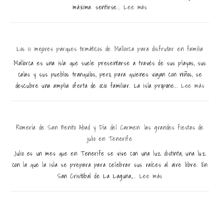
máxima: sentirse...
Lee más
Los 10 mejores parques temáticos de Mallorca para disfrutar en familia
Mallorca es una isla que suele presentarse a través de sus playas, sus
calas y sus pueblos tranquilos, pero, para quienes viajan con niños, se
descubre una amplia oferta de ocio familiar. La isla propone...
Lee más
Romería de San Benito Abad y Día del Carmen: las grandes fiestas de
julio en Tenerife
Julio es un mes que en Tenerife se vive con una luz distinta, una luz
con la que la isla se prepara para celebrar sus raíces al aire libre. En
San Cristóbal de La Laguna,...
Lee más