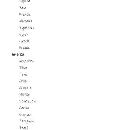
España
Italia
Francia
Alemania
Inglaterra
Suiza
Grecia
Holanda
América
Argentina
EEUU
Perú
Chile
Colombia
México
Venezuela
Caribe
Uruguay
Paraguay
Brasil