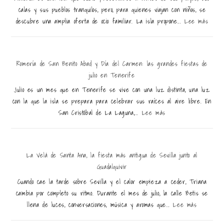
calas y sus pueblos tranquilos, pero, para quienes viajan con niños, se
descubre una amplia oferta de ocio familiar. La isla propone...
Lee más
Romería de San Benito Abad y Día del Carmen: las grandes fiestas de
julio en Tenerife
Julio es un mes que en Tenerife se vive con una luz distinta, una luz
con la que la isla se prepara para celebrar sus raíces al aire libre. En
San Cristóbal de La Laguna,...
Lee más
La Velá de Santa Ana, la fiesta más antigua de Sevilla junto al
Guadalquivir
Cuando cae la tarde sobre Sevilla y el calor empieza a ceder, Triana
cambia por completo su ritmo. Durante el mes de julio, la calle Betis se
llena de luces, conversaciones, música y aromas que...
Lee más