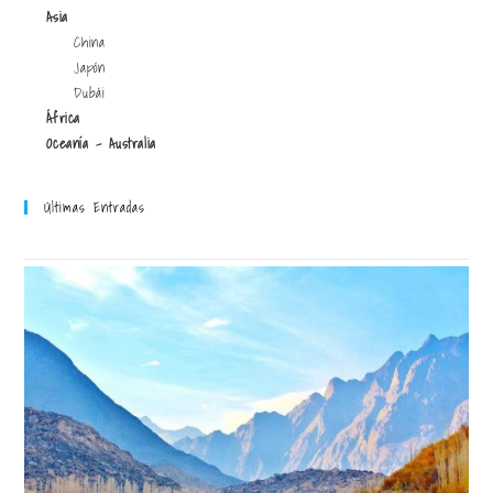
Asia
China
Japón
Dubái
África
Oceanía - Australia
Últimas Entradas