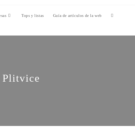
esas
Tops y listas
Guía de artículos de la web
 Plitvice