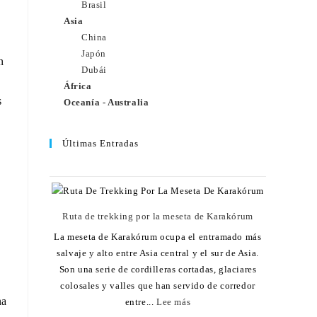
Brasil
Asia
China
Japón
n
Dubái
África
s
Oceanía - Australia
Últimas Entradas
Ruta de trekking por la meseta de Karakórum
La meseta de Karakórum ocupa el entramado más
salvaje y alto entre Asia central y el sur de Asia.
Son una serie de cordilleras cortadas, glaciares
colosales y valles que han servido de corredor
na
entre...
Lee más