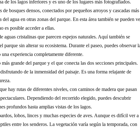
a de los lagos inferiores y es uno de los lugares más fotografiados.
os de bosques densos, conectados por pequeños arroyos y cascadas más
za del agua en otras zonas del parque. En esta área también se pueden ve
 es posible acceder a ellas.
de aguas cristalinas que parecen espejos naturales. Aquí también se
 el parque sin alterar su ecosistema. Durante el paseo, puedes observar l
do una experiencia completamente diferente.
go más grande del parque y el que conecta las dos secciones principales.
disfrutando de la inmensidad del paisaje. Es una forma relajante de
ureza.
arque hay rutas de diferentes niveles, con caminos de madera que pasan
spectaculares. Dependiendo del recorrido elegido, puedes descubrir
es profundos hasta amplias vistas de los lagos.
ardos, lobos, linces y muchas especies de aves. Aunque es difícil ver a
ptiles entre los senderos. La vegetación varía según la temporada, con