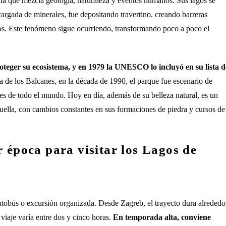
oria que mezcla geología, naturaleza y eventos humanos. Sus lagos se
cargada de minerales, fue depositando travertino, creando barreras
dos. Este fenómeno sigue ocurriendo, transformando poco a poco el
oteger su ecosistema, y en 1979 la UNESCO lo incluyó en su lista d
a de los Balcanes, en la década de 1990, el parque fue escenario de
antes de todo el mundo. Hoy en día, además de su belleza natural, es un
huella, con cambios constantes en sus formaciones de piedra y cursos de
r época para visitar los Lagos de
 autobús o excursión organizada. Desde Zagreb, el trayecto dura alrededo
viaje varía entre dos y cinco horas.
En temporada alta, conviene