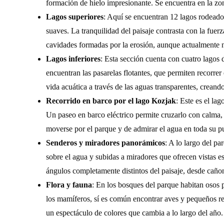
formación de hielo impresionante. Se encuentra en la zon
Lagos superiores
: Aquí se encuentran 12 lagos rodead
suaves. La tranquilidad del paisaje contrasta con la fuer
cavidades formadas por la erosión, aunque actualmente no
Lagos inferiores
: Esta sección cuenta con cuatro lagos 
encuentran las pasarelas flotantes, que permiten recorrer
vida acuática a través de las aguas transparentes, crean
Recorrido en barco por el lago Kozjak
: Este es el la
Un paseo en barco eléctrico permite cruzarlo con calma, 
moverse por el parque y de admirar el agua en toda su p
Senderos y miradores panorámicos
: A lo largo del p
sobre el agua y subidas a miradores que ofrecen vistas e
ángulos completamente distintos del paisaje, desde cañon
Flora y fauna
: En los bosques del parque habitan osos p
los mamíferos, sí es común encontrar aves y pequeños re
un espectáculo de colores que cambia a lo largo del año.