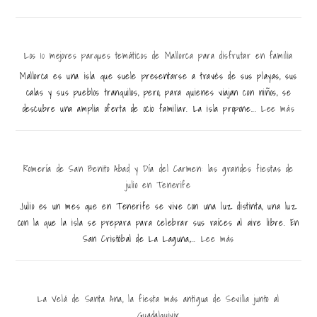
Los 10 mejores parques temáticos de Mallorca para disfrutar en familia
Mallorca es una isla que suele presentarse a través de sus playas, sus
calas y sus pueblos tranquilos, pero, para quienes viajan con niños, se
descubre una amplia oferta de ocio familiar. La isla propone...
Lee más
Romería de San Benito Abad y Día del Carmen: las grandes fiestas de
julio en Tenerife
Julio es un mes que en Tenerife se vive con una luz distinta, una luz
con la que la isla se prepara para celebrar sus raíces al aire libre. En
San Cristóbal de La Laguna,...
Lee más
La Velá de Santa Ana, la fiesta más antigua de Sevilla junto al
Guadalquivir