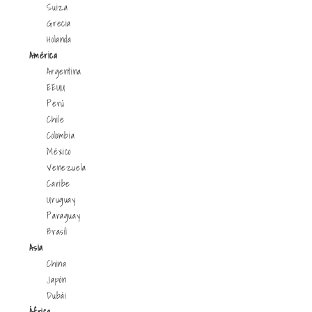
Suiza
Grecia
Holanda
América
Argentina
EEUU
Perú
Chile
Colombia
México
Venezuela
Caribe
Uruguay
Paraguay
Brasil
Asia
China
Japón
Dubái
África