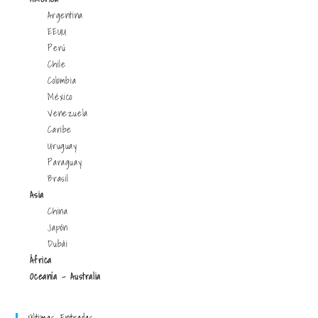
Argentina
EEUU
Perú
Chile
Colombia
México
Venezuela
Caribe
Uruguay
Paraguay
Brasil
Asia
China
Japón
Dubái
África
Oceanía - Australia
Últimas Entradas