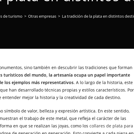
s de turismo
>
Otras empresas
>
La tradición de la plata en distintos desti
monumentos, sino también en descubrir las tradiciones que forman
 turísticos del mundo, la artesanía ocupa un papel importante
o de los ejemplos más representativos
. A lo largo de la historia, este
ue han desarrollado técnicas propias y estilos característicos. Por
e entender mejor la historia y la creatividad de cada destino.
símbolo de valor, belleza y expresión artística. En este sentido,
uestran el trabajo de este metal, que refleja el carácter de las
orma en que se realizan las joyas, como los
collares de plata para
éndose de generación en generación. Esto convierte a cada pieza en