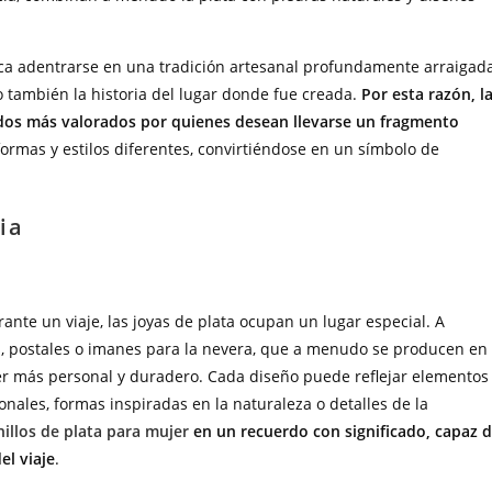
fica adentrarse en una tradición artesanal profundamente arraigad
no también la historia del lugar donde fue creada.
Por esta razón, l
rdos más valorados por quienes desean llevarse un fragmento
 formas y estilos diferentes, convirtiéndose en un símbolo de
ia
nte un viaje, las joyas de plata ocupan un lugar especial. A
s, postales o imanes para la nevera, que a menudo se producen en
er más personal y duradero. Cada diseño puede reflejar elementos
onales, formas inspiradas en la naturaleza o detalles de la
nillos de plata para mujer
en un recuerdo con significado, capaz 
l viaje
.