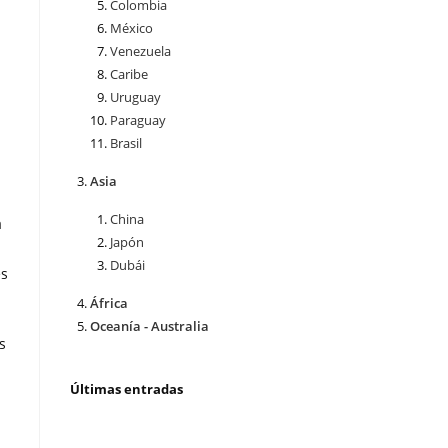
Colombia
México
Venezuela
Caribe
Uruguay
Paraguay
Brasil
Asia
China
a
Japón
Dubái
es
África
Oceanía - Australia
s
Últimas entradas