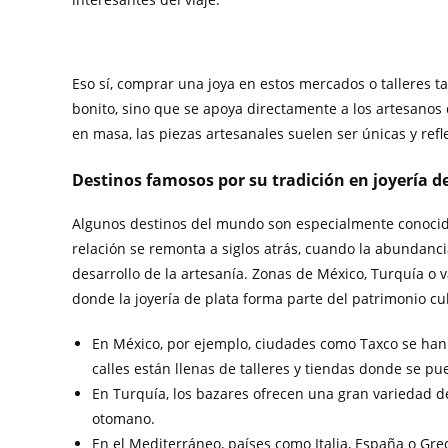
Eso sí, comprar una joya en estos mercados o talleres t
bonito, sino que se apoya directamente a los artesanos
en masa, las piezas artesanales suelen ser únicas y refle
Destinos famosos por su tradición en joyería d
Algunos destinos del mundo son especialmente conocidos
relación se remonta a siglos atrás, cuando la abundanci
desarrollo de la artesanía. Zonas de México, Turquía o 
donde la joyería de plata forma parte del patrimonio cul
En México, por ejemplo, ciudades como Taxco se han c
calles están llenas de talleres y tiendas donde se p
En Turquía, los bazares ofrecen una gran variedad d
otomano.
En el Mediterráneo, países como Italia, España o Gr