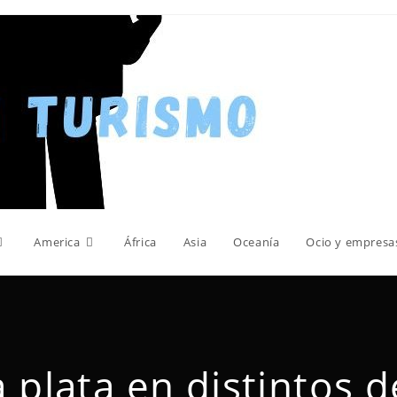
America
África
Asia
Oceanía
Ocio y empresa
a plata en distintos d