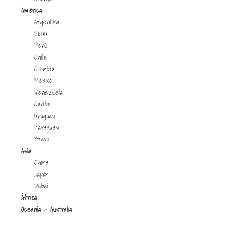
América
Argentina
EEUU
Perú
Chile
Colombia
México
Venezuela
Caribe
Uruguay
Paraguay
Brasil
Asia
China
Japón
Dubái
África
Oceanía - Australia