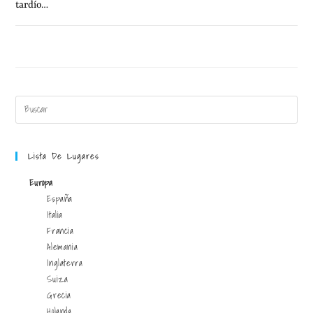
tardío…
8 FEBRERO, 2012
1 COMENTARIO
Lista De Lugares
Europa
España
Italia
Francia
Alemania
Inglaterra
Suiza
Grecia
Holanda