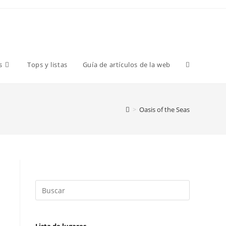
s
Tops y listas
Guía de artículos de la web
>
Oasis of the Seas
n