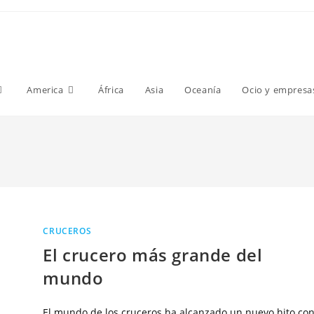
America
África
Asia
Oceanía
Ocio y empresa
CRUCEROS
El crucero más grande del
mundo
El mundo de los cruceros ha alcanzado un nuevo hito co