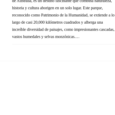
de Australia, es un destino fascinante que combina naturaleza,
historia y cultura aborigen en un solo lugar. Este parque,
reconocido como Patrimonio de la Humanidad, se extiende a lo
largo de casi 20,000 kilómetros cuadrados y alberga una
increíble diversidad de paisajes, como impresionantes cascadas,
vastos humedales y selvas monzónicas.…
SIN COMENTARIOS
25 FEBRERO, 20