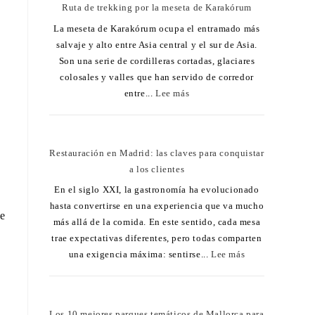
Ruta de trekking por la meseta de Karakórum
La meseta de Karakórum ocupa el entramado más
salvaje y alto entre Asia central y el sur de Asia.
Son una serie de cordilleras cortadas, glaciares
colosales y valles que han servido de corredor
entre...
Lee más
Restauración en Madrid: las claves para conquistar
a los clientes
En el siglo XXI, la gastronomía ha evolucionado
hasta convertirse en una experiencia que va mucho
de
más allá de la comida. En este sentido, cada mesa
trae expectativas diferentes, pero todas comparten
una exigencia máxima: sentirse...
Lee más
Los 10 mejores parques temáticos de Mallorca para