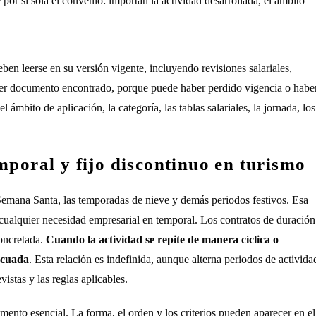
or sí sola el convenio: importan la actividad desarrollada, el ámbito
ben leerse en su versión vigente, incluyendo revisiones salariales,
mer documento encontrado, porque puede haber perdido vigencia o habe
 ámbito de aplicación, la categoría, las tablas salariales, la jornada, los
mporal y fijo discontinuo en turismo
 Semana Santa, las temporadas de nieve y demás periodos festivos. Esa
e cualquier necesidad empresarial en temporal. Los contratos de duración
concretada.
Cuando la actividad se repite de manera cíclica o
decuada
. Esta relación es indefinida, aunque alterna periodos de activida
istas y las reglas aplicables.
emento esencial. La forma, el orden y los criterios pueden aparecer en el