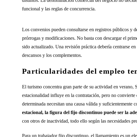
distintos. La denominación comercial del negocio no decide p
funcional y las reglas de concurrencia.
Los convenios pueden consultarse en registros públicos y de
prórrogas y modificaciones. No basta con descargar el pri
sido actualizado. Una revisión práctica debería centrarse en el
descansos y los complementos.
Particularidades del empleo te
El turismo concentra gran parte de su actividad en verano,
estacionalidad influye en la contratación, pero no conviert
determinada necesitan una causa válida y suficientemente 
estacional, la figura del fijo discontinuo puede ser la a
con otros de inactividad, todo ello según las necesidades prev
Para un trabajador fijo discontinuo, el llamamiento es un el