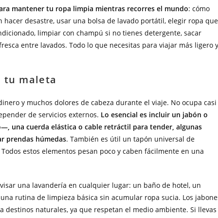
 para mantener tu ropa limpia mientras recorres el mundo
: cómo
n hacer desastre, usar una bolsa de lavado portátil, elegir ropa que
ondicionado, limpiar con champú si no tienes detergente, sacar
resca entre lavados. Todo lo que necesitas para viajar más ligero 
n tu maleta
inero y muchos dolores de cabeza durante el viaje. No ocupa casi
epender de servicios externos.
Lo esencial es incluir un jabón o
, una cuerda elástica o cable retráctil para tender, algunas
dar prendas húmedas
. También es útil un tapón universal de
ua. Todos estos elementos pesan poco y caben fácilmente en una
ovisar una lavandería en cualquier lugar: un baño de hotel, un
 una rutina de limpieza básica sin acumular ropa sucia. Los jabone
a destinos naturales, ya que respetan el medio ambiente. Si llevas