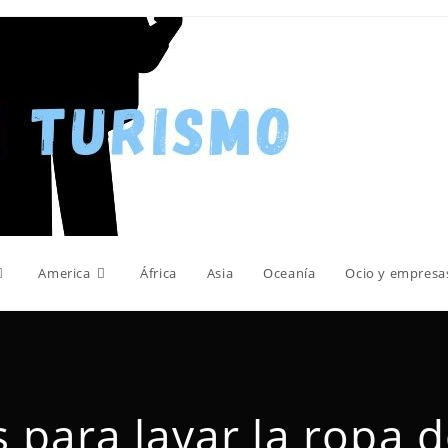
America
África
Asia
Oceanía
Ocio y empresa
 para lavar la ropa d