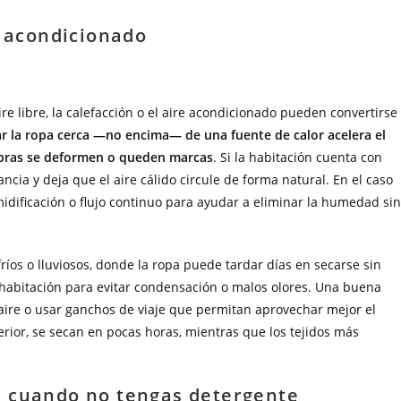
e acondicionado
re libre, la calefacción o el aire acondicionado pueden convertirse
r la ropa cerca —no encima— de una fuente de calor acelera el
fibras se deformen o queden marcas
. Si la habitación cuenta con
ncia y deja que el aire cálido circule de forma natural. En el caso
idificación o flujo continuo para ayudar a eliminar la humedad sin
íos o lluviosos, donde la ropa puede tardar días en secarse sin
a habitación para evitar condensación o malos olores. Una buena
 aire o usar ganchos de viaje que permitan aprovechar mejor el
erior, se secan en pocas horas, mientras que los tejidos más
l cuando no tengas detergente