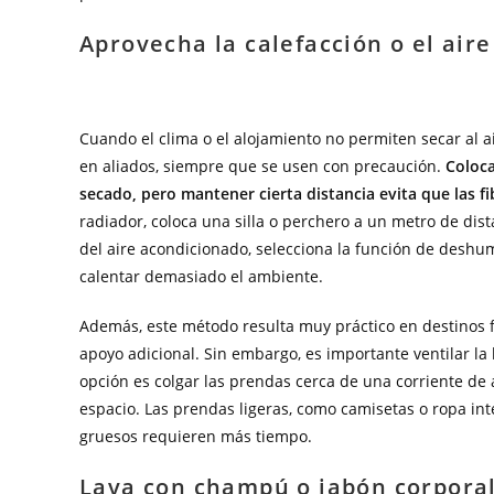
Aprovecha la calefacción o el air
Cuando el clima o el alojamiento no permiten secar al ai
en aliados, siempre que se usen con precaución.
Coloca
secado, pero mantener cierta distancia evita que las 
radiador, coloca una silla o perchero a un metro de dista
del aire acondicionado, selecciona la función de deshum
calentar demasiado el ambiente.
Además, este método resulta muy práctico en destinos fr
apoyo adicional. Sin embargo, es importante ventilar l
opción es colgar las prendas cerca de una corriente de
espacio. Las prendas ligeras, como camisetas o ropa int
gruesos requieren más tiempo.
Lava con champú o jabón corpora