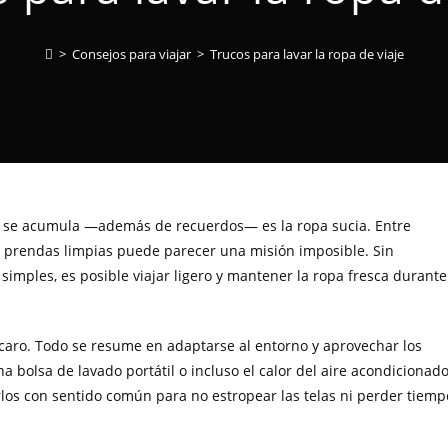
>
Consejos para viajar
>
Trucos para lavar la ropa de viaje
o se acumula —además de recuerdos— es la ropa sucia. Entre
s prendas limpias puede parecer una misión imposible. Sin
imples, es posible viajar ligero y mantener la ropa fresca durante
 caro. Todo se resume en adaptarse al entorno y aprovechar los
 bolsa de lavado portátil o incluso el calor del aire acondicionado
los con sentido común para no estropear las telas ni perder tiemp