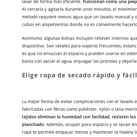
lavar de forma más eficiente.
Funcionan como una pequ
Al cerrarla y agitarla durante unos minutos, el movimien
método requiere menos agua que un lavado manual y of
cubos en alojamientos donde no es conveniente hacerlo
Asimismo, algunas bolsas incluyen relieves internos q
dispositivo. Son ideales para viajeros frecuentes, estanc
es que no ensucian el espacio y pueden usarse en exter
basta con vaciar el agua, enjuagar las prendas y dejarla
Elige ropa de secado rápido y fáci
La mejor forma de evitar complicaciones con el lavado e
fabricadas con fibras como poliéster, nylon o lana meri
tejidos eliminan la humedad con facilidad, resisten lo
planchado
. Además, ocupan poco espacio y se secan en
ropa te permite empacar menos y mantener la maleta lig