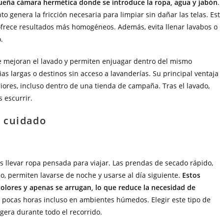
eña cámara hermética donde se introduce la ropa, agua y jabón
.
to genera la fricción necesaria para limpiar sin dañar las telas. Es
rece resultados más homogéneos. Además, evita llenar lavabos o
.
ue mejoran el lavado y permiten enjuagar dentro del mismo
ias largas o destinos sin acceso a lavanderías. Su principal ventaja
iores, incluso dentro de una tienda de campaña. Tras el lavado,
s escurrir.
l cuidado
s llevar ropa pensada para viajar. Las prendas de secado rápido,
no, permiten lavarse de noche y usarse al día siguiente.
Estos
s olores y apenas se arrugan, lo que reduce la necesidad de
 pocas horas incluso en ambientes húmedos. Elegir este tipo de
era durante todo el recorrido.