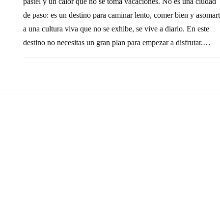
pastel y un calor que no se toma vacaciones. No es una ciudad
de paso: es un destino para caminar lento, comer bien y asomar
a una cultura viva que no se exhibe, se vive a diario. En este
destino no necesitas un gran plan para empezar a disfrutar.…
SIN COMENTARIOS
7 AGOSTO, 20