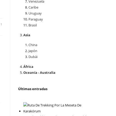
Venezuela
Caribe
Uruguay
Paraguay
11
Brasil
Asia
China
Japón
Dubái
África
Oceanía - Australia
Últimas entradas
e
…