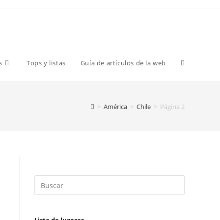
s
Tops y listas
Guía de artículos de la web
>
América
>
Chile
>
Página 2