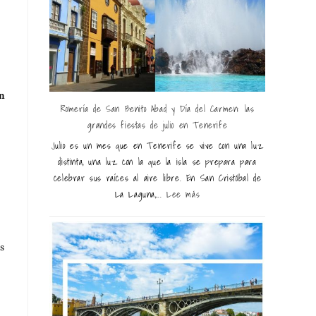
an
Romería de San Benito Abad y Día del Carmen: las
grandes fiestas de julio en Tenerife
Julio es un mes que en Tenerife se vive con una luz
distinta, una luz con la que la isla se prepara para
celebrar sus raíces al aire libre. En San Cristóbal de
La Laguna,...
Lee más
s