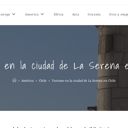
Europa
America
África
Asia
Oceanía
Ocio y emp
 en la ciudad de La Serena 
>
América
>
Chile
>
Turismo en la ciudad de La Serena en Chile