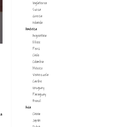
Inglaterra
Suiza
Grecia
Holanda
América
Argentina
EEUU
Perú
Chile
Colombia
México
Venezuela
Caribe
Uruguay
Paraguay
Brasil
Asia
China
ia
Japón
Dubái