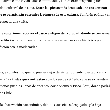
 muestran cómo vivían estas comunidades, cuáles eran sus principales
dad cultural de la zona.
Entre las piezas más destacadas se encuentran
 te permitirán entender la riqueza de esta cultura
. También podrás ver
pecial a la visita.
, te sugerimos recorrer el casco antiguo de la ciudad, donde se conserv
s edificios han sido restaurados para preservar su valor histórico, y al
adición con la modernidad.
na, es un destino que no puedes dejar de visitar durante tu estadía en la
montañas áridas que contrastan con los verdes viñedos que se extienden
pequeños pueblos llenos de encanto, como Vicuña y Pisco Elqui, donde podrá
de Chile.
a la observación astronómica, debido a sus cielos despejados y la baja