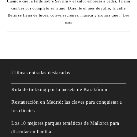
Cuando cae la tarde sobre Sevilla y el calor empieza a ceder, Triana
cambia por completo su ritmo. Durante el mes de julio, la calle
Betis se llena de luces, conversaciones, música y aromas que...
Lee
más
Últimas entradas destacadas
Ruta de trekking por la meseta de Karakórum
Restauración en Madrid: las claves para conquistar a
los clientes
Los 10 mejores parques temáticos de Mallorca para
disfrutar en familia