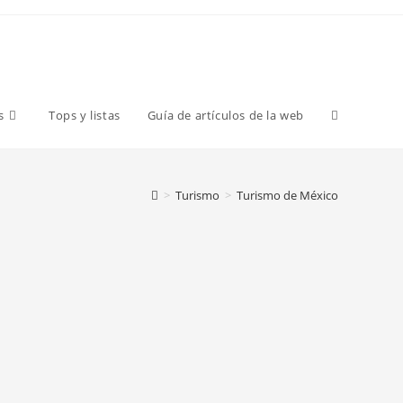
s
Tops y listas
Guía de artículos de la web
>
Turismo
>
Turismo de México