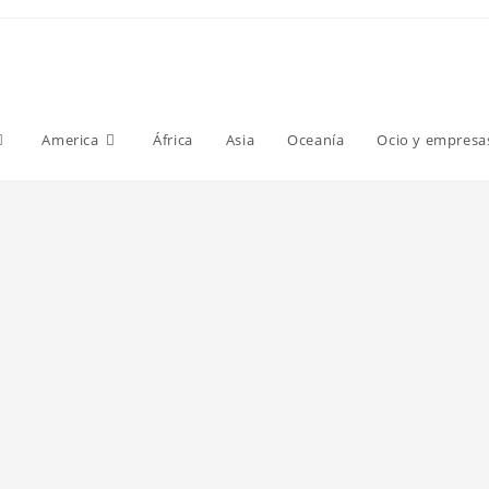
America
África
Asia
Oceanía
Ocio y empresa