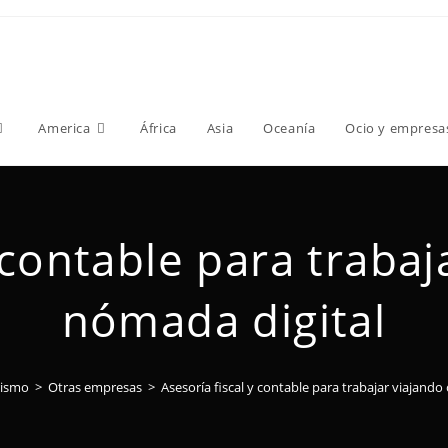
America
África
Asia
Oceanía
Ocio y empresa
y contable para traba
nómada digital
rismo
>
Otras empresas
>
Asesoría fiscal y contable para trabajar viajand