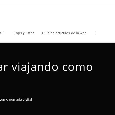
s
Tops y listas
Guía de artículos de la web
jar viajando como
o como nómada digital