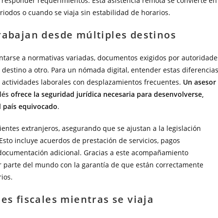
 responder requerimientos. Esta asistencia remota se convierte en
iodos o cuando se viaja sin estabilidad de horarios.
rabajan desde múltiples destinos
entarse a normativas variadas, documentos exigidos por autoridade
destino a otro. Para un nómada digital, entender estas diferencia
 actividades laborales con desplazamientos frecuentes.
Un asesor
lés
ofrece la seguridad jurídica necesaria para desenvolverse,
el país equivocado
.
ientes extranjeros, asegurando que se ajustan a la legislación
 Esto incluye acuerdos de prestación de servicios, pagos
 documentación adicional. Gracias a este acompañamiento
er parte del mundo con la garantía de que están correctamente
ios.
es fiscales mientras se viaja