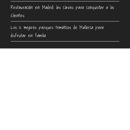
Restauración en Madrid: las claves para conquistar a los
clientes
Los 10 mejores parques temáticos de Mallorca para
disfrutar en familia
Contacto
info@guiaenturismo.com
Encuentra tu destino
Información de interés