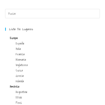
Lista De Lugares
Europa
España
Italia
Francia
Alemania
Inglaterra
Suiza
Grecia
Holanda
América
Argentina
EEUU
Perú