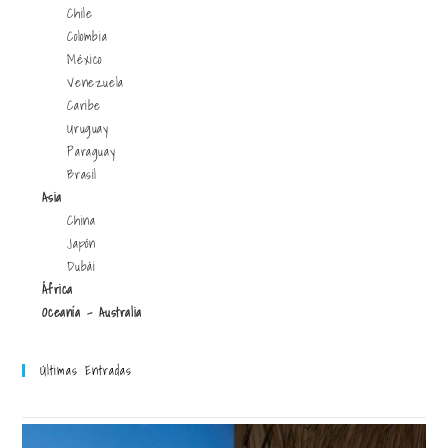
Chile
Colombia
México
Venezuela
Caribe
Uruguay
Paraguay
Brasil
Asia
China
Japón
Dubái
África
Oceanía - Australia
Últimas Entradas