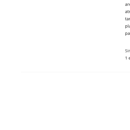
ar
at
ta
pl
pa
Si
1 