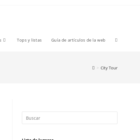
s
Tops y listas
Guía de artículos de la web
>
City Tour