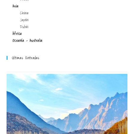
Asia
China
Japón
Dubái
África
Oceanía - Australia
Últimas Entradas